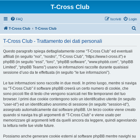
T-Cross Club
FAQ
Iscriviti
Login
C
T-Cross Club
T-Cross Club
e
T-Cross Club - Trattamento dei dati personali
r
c
Questo paragrafo spiega dettagliatamente come “T-Cross Club” ed eventuali
affiliati (in seguito “noi”, “nostro”, “T-Cross Club”, “https://www.t-cross.it”) e
a
phpBB (in seguito “essi”, “loro”, “phpBB software”, “www.phpbb.com”, “phpBB
Limited”, “phpBB Teams”) usano le informazioni raccolte durante qualsiasi
sessione d’uso da te effettuata (in seguito “le tue informazioni”).
Le tue informazioni sono raccolte in due modi. In primo luogo, mentre si naviga
su “T-Cross Club” il software phpBB creerà un certo numero di cookie, che
sono piccoli file di testo che vengono scaricati nei file temporanei del tuo
browser. I primi due cookie contengono solo un identificativo utente (in seguito
“user-id”) ed un identificativo anonimo di sessione (in seguito “session-id”),
assegnato automaticamente dal software phpBB. Un terzo cookie viene creato
quando si naviga tra gli argomenti di “T-Cross Club” e viene usato per
memorizzare gli argomenti letti da quelli ancora da leggere, quindi agevolando
la lettura nelle tue visite future.
Possiamo anche generare cookie esterni al software phpBB mentre navighi su