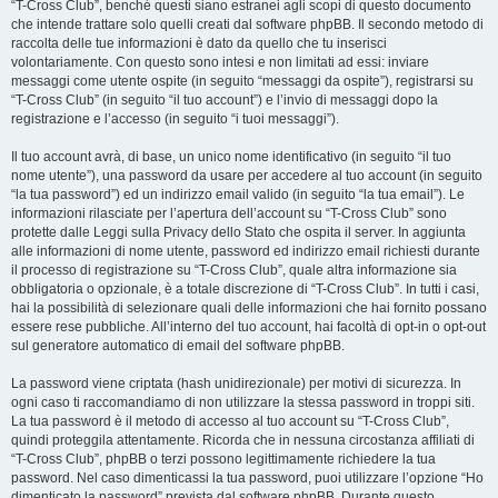
“T-Cross Club”, benché questi siano estranei agli scopi di questo documento
che intende trattare solo quelli creati dal software phpBB. Il secondo metodo di
raccolta delle tue informazioni è dato da quello che tu inserisci
volontariamente. Con questo sono intesi e non limitati ad essi: inviare
messaggi come utente ospite (in seguito “messaggi da ospite”), registrarsi su
“T-Cross Club” (in seguito “il tuo account”) e l’invio di messaggi dopo la
registrazione e l’accesso (in seguito “i tuoi messaggi”).
Il tuo account avrà, di base, un unico nome identificativo (in seguito “il tuo
nome utente”), una password da usare per accedere al tuo account (in seguito
“la tua password”) ed un indirizzo email valido (in seguito “la tua email”). Le
informazioni rilasciate per l’apertura dell’account su “T-Cross Club” sono
protette dalle Leggi sulla Privacy dello Stato che ospita il server. In aggiunta
alle informazioni di nome utente, password ed indirizzo email richiesti durante
il processo di registrazione su “T-Cross Club”, quale altra informazione sia
obbligatoria o opzionale, è a totale discrezione di “T-Cross Club”. In tutti i casi,
hai la possibilità di selezionare quali delle informazioni che hai fornito possano
essere rese pubbliche. All’interno del tuo account, hai facoltà di opt-in o opt-out
sul generatore automatico di email del software phpBB.
La password viene criptata (hash unidirezionale) per motivi di sicurezza. In
ogni caso ti raccomandiamo di non utilizzare la stessa password in troppi siti.
La tua password è il metodo di accesso al tuo account su “T-Cross Club”,
quindi proteggila attentamente. Ricorda che in nessuna circostanza affiliati di
“T-Cross Club”, phpBB o terzi possono legittimamente richiedere la tua
password. Nel caso dimenticassi la tua password, puoi utilizzare l’opzione “Ho
dimenticato la password” prevista dal software phpBB. Durante questo