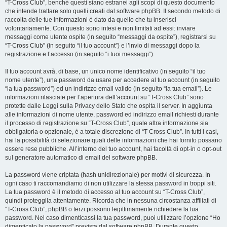
“T-Cross Club”, benché questi siano estranei agli scopi di questo documento
che intende trattare solo quelli creati dal software phpBB. Il secondo metodo di
raccolta delle tue informazioni è dato da quello che tu inserisci
volontariamente. Con questo sono intesi e non limitati ad essi: inviare
messaggi come utente ospite (in seguito “messaggi da ospite”), registrarsi su
“T-Cross Club” (in seguito “il tuo account”) e l’invio di messaggi dopo la
registrazione e l’accesso (in seguito “i tuoi messaggi”).
Il tuo account avrà, di base, un unico nome identificativo (in seguito “il tuo
nome utente”), una password da usare per accedere al tuo account (in seguito
“la tua password”) ed un indirizzo email valido (in seguito “la tua email”). Le
informazioni rilasciate per l’apertura dell’account su “T-Cross Club” sono
protette dalle Leggi sulla Privacy dello Stato che ospita il server. In aggiunta
alle informazioni di nome utente, password ed indirizzo email richiesti durante
il processo di registrazione su “T-Cross Club”, quale altra informazione sia
obbligatoria o opzionale, è a totale discrezione di “T-Cross Club”. In tutti i casi,
hai la possibilità di selezionare quali delle informazioni che hai fornito possano
essere rese pubbliche. All’interno del tuo account, hai facoltà di opt-in o opt-out
sul generatore automatico di email del software phpBB.
La password viene criptata (hash unidirezionale) per motivi di sicurezza. In
ogni caso ti raccomandiamo di non utilizzare la stessa password in troppi siti.
La tua password è il metodo di accesso al tuo account su “T-Cross Club”,
quindi proteggila attentamente. Ricorda che in nessuna circostanza affiliati di
“T-Cross Club”, phpBB o terzi possono legittimamente richiedere la tua
password. Nel caso dimenticassi la tua password, puoi utilizzare l’opzione “Ho
dimenticato la password” prevista dal software phpBB. Durante questo