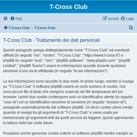
T-Cross Club
FAQ
Iscriviti
Login
C
T-Cross Club
T-Cross Club
e
T-Cross Club - Trattamento dei dati personali
r
c
Questo paragrafo spiega dettagliatamente come “T-Cross Club” ed eventuali
affiliati (in seguito “noi”, “nostro”, “T-Cross Club”, “https://www.t-cross.it”) e
a
phpBB (in seguito “essi”, “loro”, “phpBB software”, “www.phpbb.com”, “phpBB
Limited”, “phpBB Teams”) usano le informazioni raccolte durante qualsiasi
sessione d’uso da te effettuata (in seguito “le tue informazioni”).
Le tue informazioni sono raccolte in due modi. In primo luogo, mentre si naviga
su “T-Cross Club” il software phpBB creerà un certo numero di cookie, che
sono piccoli file di testo che vengono scaricati nei file temporanei del tuo
browser. I primi due cookie contengono solo un identificativo utente (in seguito
“user-id”) ed un identificativo anonimo di sessione (in seguito “session-id”),
assegnato automaticamente dal software phpBB. Un terzo cookie viene creato
quando si naviga tra gli argomenti di “T-Cross Club” e viene usato per
memorizzare gli argomenti letti da quelli ancora da leggere, quindi agevolando
la lettura nelle tue visite future.
Possiamo anche generare cookie esterni al software phpBB mentre navighi su