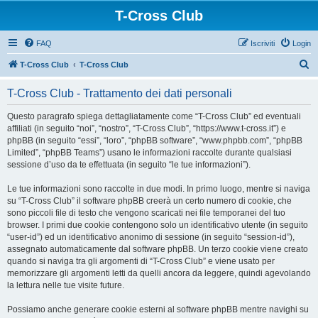
T-Cross Club
FAQ
Iscriviti
Login
C
T-Cross Club
T-Cross Club
e
T-Cross Club - Trattamento dei dati personali
r
c
Questo paragrafo spiega dettagliatamente come “T-Cross Club” ed eventuali
affiliati (in seguito “noi”, “nostro”, “T-Cross Club”, “https://www.t-cross.it”) e
a
phpBB (in seguito “essi”, “loro”, “phpBB software”, “www.phpbb.com”, “phpBB
Limited”, “phpBB Teams”) usano le informazioni raccolte durante qualsiasi
sessione d’uso da te effettuata (in seguito “le tue informazioni”).
Le tue informazioni sono raccolte in due modi. In primo luogo, mentre si naviga
su “T-Cross Club” il software phpBB creerà un certo numero di cookie, che
sono piccoli file di testo che vengono scaricati nei file temporanei del tuo
browser. I primi due cookie contengono solo un identificativo utente (in seguito
“user-id”) ed un identificativo anonimo di sessione (in seguito “session-id”),
assegnato automaticamente dal software phpBB. Un terzo cookie viene creato
quando si naviga tra gli argomenti di “T-Cross Club” e viene usato per
memorizzare gli argomenti letti da quelli ancora da leggere, quindi agevolando
la lettura nelle tue visite future.
Possiamo anche generare cookie esterni al software phpBB mentre navighi su