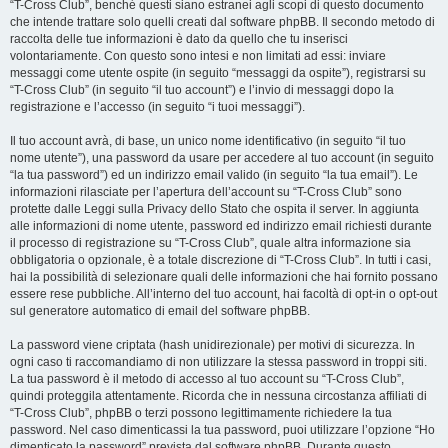
“T-Cross Club”, benché questi siano estranei agli scopi di questo documento
che intende trattare solo quelli creati dal software phpBB. Il secondo metodo di
raccolta delle tue informazioni è dato da quello che tu inserisci
volontariamente. Con questo sono intesi e non limitati ad essi: inviare
messaggi come utente ospite (in seguito “messaggi da ospite”), registrarsi su
“T-Cross Club” (in seguito “il tuo account”) e l’invio di messaggi dopo la
registrazione e l’accesso (in seguito “i tuoi messaggi”).
Il tuo account avrà, di base, un unico nome identificativo (in seguito “il tuo
nome utente”), una password da usare per accedere al tuo account (in seguito
“la tua password”) ed un indirizzo email valido (in seguito “la tua email”). Le
informazioni rilasciate per l’apertura dell’account su “T-Cross Club” sono
protette dalle Leggi sulla Privacy dello Stato che ospita il server. In aggiunta
alle informazioni di nome utente, password ed indirizzo email richiesti durante
il processo di registrazione su “T-Cross Club”, quale altra informazione sia
obbligatoria o opzionale, è a totale discrezione di “T-Cross Club”. In tutti i casi,
hai la possibilità di selezionare quali delle informazioni che hai fornito possano
essere rese pubbliche. All’interno del tuo account, hai facoltà di opt-in o opt-out
sul generatore automatico di email del software phpBB.
La password viene criptata (hash unidirezionale) per motivi di sicurezza. In
ogni caso ti raccomandiamo di non utilizzare la stessa password in troppi siti.
La tua password è il metodo di accesso al tuo account su “T-Cross Club”,
quindi proteggila attentamente. Ricorda che in nessuna circostanza affiliati di
“T-Cross Club”, phpBB o terzi possono legittimamente richiedere la tua
password. Nel caso dimenticassi la tua password, puoi utilizzare l’opzione “Ho
dimenticato la password” prevista dal software phpBB. Durante questo