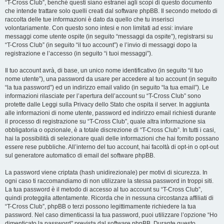
“T-Cross Club”, benché questi siano estranei agli scopi di questo documento
che intende trattare solo quelli creati dal software phpBB. Il secondo metodo di
raccolta delle tue informazioni è dato da quello che tu inserisci
volontariamente. Con questo sono intesi e non limitati ad essi: inviare
messaggi come utente ospite (in seguito “messaggi da ospite”), registrarsi su
“T-Cross Club” (in seguito “il tuo account”) e l’invio di messaggi dopo la
registrazione e l’accesso (in seguito “i tuoi messaggi”).
Il tuo account avrà, di base, un unico nome identificativo (in seguito “il tuo
nome utente”), una password da usare per accedere al tuo account (in seguito
“la tua password”) ed un indirizzo email valido (in seguito “la tua email”). Le
informazioni rilasciate per l’apertura dell’account su “T-Cross Club” sono
protette dalle Leggi sulla Privacy dello Stato che ospita il server. In aggiunta
alle informazioni di nome utente, password ed indirizzo email richiesti durante
il processo di registrazione su “T-Cross Club”, quale altra informazione sia
obbligatoria o opzionale, è a totale discrezione di “T-Cross Club”. In tutti i casi,
hai la possibilità di selezionare quali delle informazioni che hai fornito possano
essere rese pubbliche. All’interno del tuo account, hai facoltà di opt-in o opt-out
sul generatore automatico di email del software phpBB.
La password viene criptata (hash unidirezionale) per motivi di sicurezza. In
ogni caso ti raccomandiamo di non utilizzare la stessa password in troppi siti.
La tua password è il metodo di accesso al tuo account su “T-Cross Club”,
quindi proteggila attentamente. Ricorda che in nessuna circostanza affiliati di
“T-Cross Club”, phpBB o terzi possono legittimamente richiedere la tua
password. Nel caso dimenticassi la tua password, puoi utilizzare l’opzione “Ho
dimenticato la password” prevista dal software phpBB. Durante questo