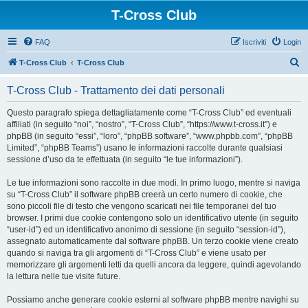
T-Cross Club
FAQ
Iscriviti
Login
C
T-Cross Club
T-Cross Club
e
T-Cross Club - Trattamento dei dati personali
r
c
Questo paragrafo spiega dettagliatamente come “T-Cross Club” ed eventuali
affiliati (in seguito “noi”, “nostro”, “T-Cross Club”, “https://www.t-cross.it”) e
a
phpBB (in seguito “essi”, “loro”, “phpBB software”, “www.phpbb.com”, “phpBB
Limited”, “phpBB Teams”) usano le informazioni raccolte durante qualsiasi
sessione d’uso da te effettuata (in seguito “le tue informazioni”).
Le tue informazioni sono raccolte in due modi. In primo luogo, mentre si naviga
su “T-Cross Club” il software phpBB creerà un certo numero di cookie, che
sono piccoli file di testo che vengono scaricati nei file temporanei del tuo
browser. I primi due cookie contengono solo un identificativo utente (in seguito
“user-id”) ed un identificativo anonimo di sessione (in seguito “session-id”),
assegnato automaticamente dal software phpBB. Un terzo cookie viene creato
quando si naviga tra gli argomenti di “T-Cross Club” e viene usato per
memorizzare gli argomenti letti da quelli ancora da leggere, quindi agevolando
la lettura nelle tue visite future.
Possiamo anche generare cookie esterni al software phpBB mentre navighi su