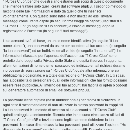
“T-Cross Club”, benché questi siano estranei agli scopi di questo documento
che intende trattare solo quelli creati dal software phpBB. Il secondo metodo di
raccolta delle tue informazioni è dato da quello che tu inserisci
volontariamente. Con questo sono intesi e non limitati ad essi: inviare
messaggi come utente ospite (in seguito “messaggi da ospite”), registrarsi su
“T-Cross Club” (in seguito “il tuo account”) e l’invio di messaggi dopo la
registrazione e l’accesso (in seguito “i tuoi messaggi”).
Il tuo account avrà, di base, un unico nome identificativo (in seguito “il tuo
nome utente”), una password da usare per accedere al tuo account (in seguito
“la tua password”) ed un indirizzo email valido (in seguito “la tua email”). Le
informazioni rilasciate per l’apertura dell’account su “T-Cross Club” sono
protette dalle Leggi sulla Privacy dello Stato che ospita il server. In aggiunta
alle informazioni di nome utente, password ed indirizzo email richiesti durante
il processo di registrazione su “T-Cross Club”, quale altra informazione sia
obbligatoria o opzionale, è a totale discrezione di “T-Cross Club”. In tutti i casi,
hai la possibilità di selezionare quali delle informazioni che hai fornito possano
essere rese pubbliche. All’interno del tuo account, hai facoltà di opt-in o opt-out
sul generatore automatico di email del software phpBB.
La password viene criptata (hash unidirezionale) per motivi di sicurezza. In
ogni caso ti raccomandiamo di non utilizzare la stessa password in troppi siti.
La tua password è il metodo di accesso al tuo account su “T-Cross Club”,
quindi proteggila attentamente. Ricorda che in nessuna circostanza affiliati di
“T-Cross Club”, phpBB o terzi possono legittimamente richiedere la tua
password. Nel caso dimenticassi la tua password, puoi utilizzare l’opzione “Ho
dimenticato la password” prevista dal software phpBB. Durante questo