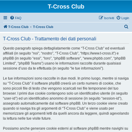
T-Cross Club
FAQ
Iscriviti
Login
C
T-Cross Club
T-Cross Club
e
T-Cross Club - Trattamento dei dati personali
r
c
Questo paragrafo spiega dettagliatamente come “T-Cross Club” ed eventuali
affiliati (in seguito “noi”, “nostro”, “T-Cross Club”, “https://www.t-cross.it”) e
a
phpBB (in seguito “essi”, “loro”, “phpBB software”, “www.phpbb.com”, “phpBB
Limited”, “phpBB Teams”) usano le informazioni raccolte durante qualsiasi
sessione d’uso da te effettuata (in seguito “le tue informazioni”).
Le tue informazioni sono raccolte in due modi. In primo luogo, mentre si naviga
su “T-Cross Club” il software phpBB creerà un certo numero di cookie, che
sono piccoli file di testo che vengono scaricati nei file temporanei del tuo
browser. I primi due cookie contengono solo un identificativo utente (in seguito
“user-id”) ed un identificativo anonimo di sessione (in seguito “session-id”),
assegnato automaticamente dal software phpBB. Un terzo cookie viene creato
quando si naviga tra gli argomenti di “T-Cross Club” e viene usato per
memorizzare gli argomenti letti da quelli ancora da leggere, quindi agevolando
la lettura nelle tue visite future.
Possiamo anche generare cookie esterni al software phpBB mentre navighi su