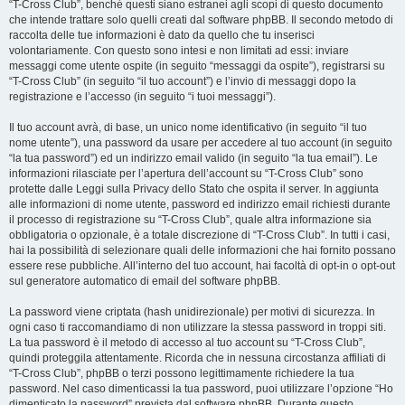
“T-Cross Club”, benché questi siano estranei agli scopi di questo documento
che intende trattare solo quelli creati dal software phpBB. Il secondo metodo di
raccolta delle tue informazioni è dato da quello che tu inserisci
volontariamente. Con questo sono intesi e non limitati ad essi: inviare
messaggi come utente ospite (in seguito “messaggi da ospite”), registrarsi su
“T-Cross Club” (in seguito “il tuo account”) e l’invio di messaggi dopo la
registrazione e l’accesso (in seguito “i tuoi messaggi”).
Il tuo account avrà, di base, un unico nome identificativo (in seguito “il tuo
nome utente”), una password da usare per accedere al tuo account (in seguito
“la tua password”) ed un indirizzo email valido (in seguito “la tua email”). Le
informazioni rilasciate per l’apertura dell’account su “T-Cross Club” sono
protette dalle Leggi sulla Privacy dello Stato che ospita il server. In aggiunta
alle informazioni di nome utente, password ed indirizzo email richiesti durante
il processo di registrazione su “T-Cross Club”, quale altra informazione sia
obbligatoria o opzionale, è a totale discrezione di “T-Cross Club”. In tutti i casi,
hai la possibilità di selezionare quali delle informazioni che hai fornito possano
essere rese pubbliche. All’interno del tuo account, hai facoltà di opt-in o opt-out
sul generatore automatico di email del software phpBB.
La password viene criptata (hash unidirezionale) per motivi di sicurezza. In
ogni caso ti raccomandiamo di non utilizzare la stessa password in troppi siti.
La tua password è il metodo di accesso al tuo account su “T-Cross Club”,
quindi proteggila attentamente. Ricorda che in nessuna circostanza affiliati di
“T-Cross Club”, phpBB o terzi possono legittimamente richiedere la tua
password. Nel caso dimenticassi la tua password, puoi utilizzare l’opzione “Ho
dimenticato la password” prevista dal software phpBB. Durante questo