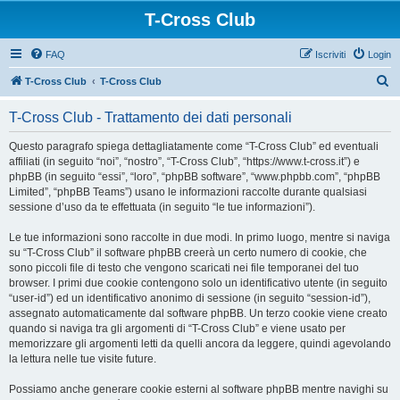
T-Cross Club
FAQ
Iscriviti
Login
C
T-Cross Club
T-Cross Club
e
T-Cross Club - Trattamento dei dati personali
r
c
Questo paragrafo spiega dettagliatamente come “T-Cross Club” ed eventuali
affiliati (in seguito “noi”, “nostro”, “T-Cross Club”, “https://www.t-cross.it”) e
a
phpBB (in seguito “essi”, “loro”, “phpBB software”, “www.phpbb.com”, “phpBB
Limited”, “phpBB Teams”) usano le informazioni raccolte durante qualsiasi
sessione d’uso da te effettuata (in seguito “le tue informazioni”).
Le tue informazioni sono raccolte in due modi. In primo luogo, mentre si naviga
su “T-Cross Club” il software phpBB creerà un certo numero di cookie, che
sono piccoli file di testo che vengono scaricati nei file temporanei del tuo
browser. I primi due cookie contengono solo un identificativo utente (in seguito
“user-id”) ed un identificativo anonimo di sessione (in seguito “session-id”),
assegnato automaticamente dal software phpBB. Un terzo cookie viene creato
quando si naviga tra gli argomenti di “T-Cross Club” e viene usato per
memorizzare gli argomenti letti da quelli ancora da leggere, quindi agevolando
la lettura nelle tue visite future.
Possiamo anche generare cookie esterni al software phpBB mentre navighi su