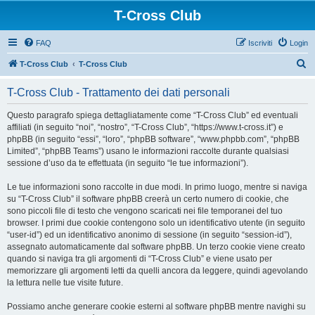
T-Cross Club
FAQ
Iscriviti
Login
C
T-Cross Club
T-Cross Club
e
T-Cross Club - Trattamento dei dati personali
r
c
Questo paragrafo spiega dettagliatamente come “T-Cross Club” ed eventuali
affiliati (in seguito “noi”, “nostro”, “T-Cross Club”, “https://www.t-cross.it”) e
a
phpBB (in seguito “essi”, “loro”, “phpBB software”, “www.phpbb.com”, “phpBB
Limited”, “phpBB Teams”) usano le informazioni raccolte durante qualsiasi
sessione d’uso da te effettuata (in seguito “le tue informazioni”).
Le tue informazioni sono raccolte in due modi. In primo luogo, mentre si naviga
su “T-Cross Club” il software phpBB creerà un certo numero di cookie, che
sono piccoli file di testo che vengono scaricati nei file temporanei del tuo
browser. I primi due cookie contengono solo un identificativo utente (in seguito
“user-id”) ed un identificativo anonimo di sessione (in seguito “session-id”),
assegnato automaticamente dal software phpBB. Un terzo cookie viene creato
quando si naviga tra gli argomenti di “T-Cross Club” e viene usato per
memorizzare gli argomenti letti da quelli ancora da leggere, quindi agevolando
la lettura nelle tue visite future.
Possiamo anche generare cookie esterni al software phpBB mentre navighi su