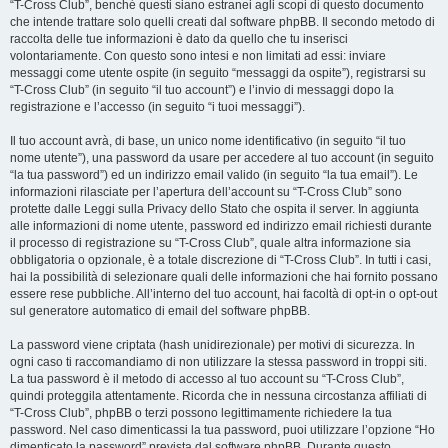
“T-Cross Club”, benché questi siano estranei agli scopi di questo documento
che intende trattare solo quelli creati dal software phpBB. Il secondo metodo di
raccolta delle tue informazioni è dato da quello che tu inserisci
volontariamente. Con questo sono intesi e non limitati ad essi: inviare
messaggi come utente ospite (in seguito “messaggi da ospite”), registrarsi su
“T-Cross Club” (in seguito “il tuo account”) e l’invio di messaggi dopo la
registrazione e l’accesso (in seguito “i tuoi messaggi”).
Il tuo account avrà, di base, un unico nome identificativo (in seguito “il tuo
nome utente”), una password da usare per accedere al tuo account (in seguito
“la tua password”) ed un indirizzo email valido (in seguito “la tua email”). Le
informazioni rilasciate per l’apertura dell’account su “T-Cross Club” sono
protette dalle Leggi sulla Privacy dello Stato che ospita il server. In aggiunta
alle informazioni di nome utente, password ed indirizzo email richiesti durante
il processo di registrazione su “T-Cross Club”, quale altra informazione sia
obbligatoria o opzionale, è a totale discrezione di “T-Cross Club”. In tutti i casi,
hai la possibilità di selezionare quali delle informazioni che hai fornito possano
essere rese pubbliche. All’interno del tuo account, hai facoltà di opt-in o opt-out
sul generatore automatico di email del software phpBB.
La password viene criptata (hash unidirezionale) per motivi di sicurezza. In
ogni caso ti raccomandiamo di non utilizzare la stessa password in troppi siti.
La tua password è il metodo di accesso al tuo account su “T-Cross Club”,
quindi proteggila attentamente. Ricorda che in nessuna circostanza affiliati di
“T-Cross Club”, phpBB o terzi possono legittimamente richiedere la tua
password. Nel caso dimenticassi la tua password, puoi utilizzare l’opzione “Ho
dimenticato la password” prevista dal software phpBB. Durante questo