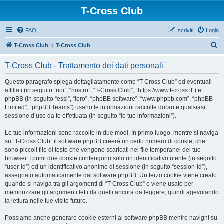
T-Cross Club
FAQ
Iscriviti
Login
C
T-Cross Club
T-Cross Club
e
T-Cross Club - Trattamento dei dati personali
r
c
Questo paragrafo spiega dettagliatamente come “T-Cross Club” ed eventuali
affiliati (in seguito “noi”, “nostro”, “T-Cross Club”, “https://www.t-cross.it”) e
a
phpBB (in seguito “essi”, “loro”, “phpBB software”, “www.phpbb.com”, “phpBB
Limited”, “phpBB Teams”) usano le informazioni raccolte durante qualsiasi
sessione d’uso da te effettuata (in seguito “le tue informazioni”).
Le tue informazioni sono raccolte in due modi. In primo luogo, mentre si naviga
su “T-Cross Club” il software phpBB creerà un certo numero di cookie, che
sono piccoli file di testo che vengono scaricati nei file temporanei del tuo
browser. I primi due cookie contengono solo un identificativo utente (in seguito
“user-id”) ed un identificativo anonimo di sessione (in seguito “session-id”),
assegnato automaticamente dal software phpBB. Un terzo cookie viene creato
quando si naviga tra gli argomenti di “T-Cross Club” e viene usato per
memorizzare gli argomenti letti da quelli ancora da leggere, quindi agevolando
la lettura nelle tue visite future.
Possiamo anche generare cookie esterni al software phpBB mentre navighi su