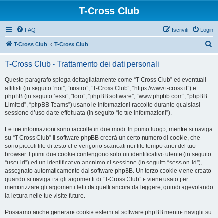
T-Cross Club
FAQ
Iscriviti
Login
C
T-Cross Club
T-Cross Club
e
T-Cross Club - Trattamento dei dati personali
r
c
Questo paragrafo spiega dettagliatamente come “T-Cross Club” ed eventuali
affiliati (in seguito “noi”, “nostro”, “T-Cross Club”, “https://www.t-cross.it”) e
a
phpBB (in seguito “essi”, “loro”, “phpBB software”, “www.phpbb.com”, “phpBB
Limited”, “phpBB Teams”) usano le informazioni raccolte durante qualsiasi
sessione d’uso da te effettuata (in seguito “le tue informazioni”).
Le tue informazioni sono raccolte in due modi. In primo luogo, mentre si naviga
su “T-Cross Club” il software phpBB creerà un certo numero di cookie, che
sono piccoli file di testo che vengono scaricati nei file temporanei del tuo
browser. I primi due cookie contengono solo un identificativo utente (in seguito
“user-id”) ed un identificativo anonimo di sessione (in seguito “session-id”),
assegnato automaticamente dal software phpBB. Un terzo cookie viene creato
quando si naviga tra gli argomenti di “T-Cross Club” e viene usato per
memorizzare gli argomenti letti da quelli ancora da leggere, quindi agevolando
la lettura nelle tue visite future.
Possiamo anche generare cookie esterni al software phpBB mentre navighi su