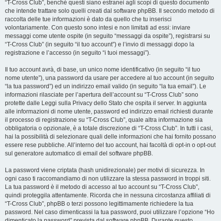
“T-Cross Club”, benché questi siano estranei agli scopi di questo documento
che intende trattare solo quelli creati dal software phpBB. Il secondo metodo di
raccolta delle tue informazioni è dato da quello che tu inserisci
volontariamente. Con questo sono intesi e non limitati ad essi: inviare
messaggi come utente ospite (in seguito “messaggi da ospite”), registrarsi su
“T-Cross Club” (in seguito “il tuo account”) e l’invio di messaggi dopo la
registrazione e l’accesso (in seguito “i tuoi messaggi”).
Il tuo account avrà, di base, un unico nome identificativo (in seguito “il tuo
nome utente”), una password da usare per accedere al tuo account (in seguito
“la tua password”) ed un indirizzo email valido (in seguito “la tua email”). Le
informazioni rilasciate per l’apertura dell’account su “T-Cross Club” sono
protette dalle Leggi sulla Privacy dello Stato che ospita il server. In aggiunta
alle informazioni di nome utente, password ed indirizzo email richiesti durante
il processo di registrazione su “T-Cross Club”, quale altra informazione sia
obbligatoria o opzionale, è a totale discrezione di “T-Cross Club”. In tutti i casi,
hai la possibilità di selezionare quali delle informazioni che hai fornito possano
essere rese pubbliche. All’interno del tuo account, hai facoltà di opt-in o opt-out
sul generatore automatico di email del software phpBB.
La password viene criptata (hash unidirezionale) per motivi di sicurezza. In
ogni caso ti raccomandiamo di non utilizzare la stessa password in troppi siti.
La tua password è il metodo di accesso al tuo account su “T-Cross Club”,
quindi proteggila attentamente. Ricorda che in nessuna circostanza affiliati di
“T-Cross Club”, phpBB o terzi possono legittimamente richiedere la tua
password. Nel caso dimenticassi la tua password, puoi utilizzare l’opzione “Ho
dimenticato la password” prevista dal software phpBB. Durante questo