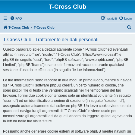
T-Cross Club
FAQ
Iscriviti
Login
C
T-Cross Club
T-Cross Club
e
T-Cross Club - Trattamento dei dati personali
r
c
Questo paragrafo spiega dettagliatamente come “T-Cross Club” ed eventuali
affiliati (in seguito “noi”, “nostro”, “T-Cross Club”, “https://www.t-cross.it”) e
a
phpBB (in seguito “essi”, “loro”, “phpBB software”, “www.phpbb.com”, “phpBB
Limited”, “phpBB Teams”) usano le informazioni raccolte durante qualsiasi
sessione d’uso da te effettuata (in seguito “le tue informazioni”).
Le tue informazioni sono raccolte in due modi. In primo luogo, mentre si naviga
su “T-Cross Club” il software phpBB creerà un certo numero di cookie, che
sono piccoli file di testo che vengono scaricati nei file temporanei del tuo
browser. I primi due cookie contengono solo un identificativo utente (in seguito
“user-id”) ed un identificativo anonimo di sessione (in seguito “session-id”),
assegnato automaticamente dal software phpBB. Un terzo cookie viene creato
quando si naviga tra gli argomenti di “T-Cross Club” e viene usato per
memorizzare gli argomenti letti da quelli ancora da leggere, quindi agevolando
la lettura nelle tue visite future.
Possiamo anche generare cookie esterni al software phpBB mentre navighi su