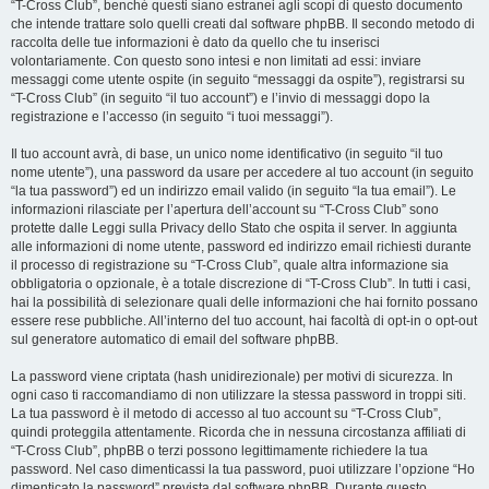
“T-Cross Club”, benché questi siano estranei agli scopi di questo documento
che intende trattare solo quelli creati dal software phpBB. Il secondo metodo di
raccolta delle tue informazioni è dato da quello che tu inserisci
volontariamente. Con questo sono intesi e non limitati ad essi: inviare
messaggi come utente ospite (in seguito “messaggi da ospite”), registrarsi su
“T-Cross Club” (in seguito “il tuo account”) e l’invio di messaggi dopo la
registrazione e l’accesso (in seguito “i tuoi messaggi”).
Il tuo account avrà, di base, un unico nome identificativo (in seguito “il tuo
nome utente”), una password da usare per accedere al tuo account (in seguito
“la tua password”) ed un indirizzo email valido (in seguito “la tua email”). Le
informazioni rilasciate per l’apertura dell’account su “T-Cross Club” sono
protette dalle Leggi sulla Privacy dello Stato che ospita il server. In aggiunta
alle informazioni di nome utente, password ed indirizzo email richiesti durante
il processo di registrazione su “T-Cross Club”, quale altra informazione sia
obbligatoria o opzionale, è a totale discrezione di “T-Cross Club”. In tutti i casi,
hai la possibilità di selezionare quali delle informazioni che hai fornito possano
essere rese pubbliche. All’interno del tuo account, hai facoltà di opt-in o opt-out
sul generatore automatico di email del software phpBB.
La password viene criptata (hash unidirezionale) per motivi di sicurezza. In
ogni caso ti raccomandiamo di non utilizzare la stessa password in troppi siti.
La tua password è il metodo di accesso al tuo account su “T-Cross Club”,
quindi proteggila attentamente. Ricorda che in nessuna circostanza affiliati di
“T-Cross Club”, phpBB o terzi possono legittimamente richiedere la tua
password. Nel caso dimenticassi la tua password, puoi utilizzare l’opzione “Ho
dimenticato la password” prevista dal software phpBB. Durante questo