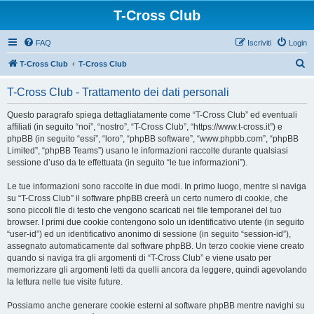
T-Cross Club
FAQ
Iscriviti
Login
C
T-Cross Club
T-Cross Club
e
T-Cross Club - Trattamento dei dati personali
r
c
Questo paragrafo spiega dettagliatamente come “T-Cross Club” ed eventuali
affiliati (in seguito “noi”, “nostro”, “T-Cross Club”, “https://www.t-cross.it”) e
a
phpBB (in seguito “essi”, “loro”, “phpBB software”, “www.phpbb.com”, “phpBB
Limited”, “phpBB Teams”) usano le informazioni raccolte durante qualsiasi
sessione d’uso da te effettuata (in seguito “le tue informazioni”).
Le tue informazioni sono raccolte in due modi. In primo luogo, mentre si naviga
su “T-Cross Club” il software phpBB creerà un certo numero di cookie, che
sono piccoli file di testo che vengono scaricati nei file temporanei del tuo
browser. I primi due cookie contengono solo un identificativo utente (in seguito
“user-id”) ed un identificativo anonimo di sessione (in seguito “session-id”),
assegnato automaticamente dal software phpBB. Un terzo cookie viene creato
quando si naviga tra gli argomenti di “T-Cross Club” e viene usato per
memorizzare gli argomenti letti da quelli ancora da leggere, quindi agevolando
la lettura nelle tue visite future.
Possiamo anche generare cookie esterni al software phpBB mentre navighi su