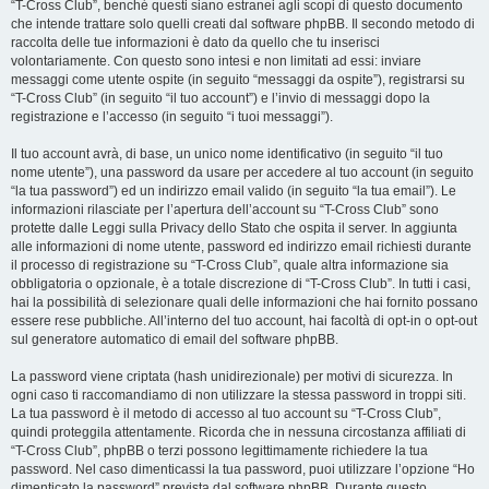
“T-Cross Club”, benché questi siano estranei agli scopi di questo documento
che intende trattare solo quelli creati dal software phpBB. Il secondo metodo di
raccolta delle tue informazioni è dato da quello che tu inserisci
volontariamente. Con questo sono intesi e non limitati ad essi: inviare
messaggi come utente ospite (in seguito “messaggi da ospite”), registrarsi su
“T-Cross Club” (in seguito “il tuo account”) e l’invio di messaggi dopo la
registrazione e l’accesso (in seguito “i tuoi messaggi”).
Il tuo account avrà, di base, un unico nome identificativo (in seguito “il tuo
nome utente”), una password da usare per accedere al tuo account (in seguito
“la tua password”) ed un indirizzo email valido (in seguito “la tua email”). Le
informazioni rilasciate per l’apertura dell’account su “T-Cross Club” sono
protette dalle Leggi sulla Privacy dello Stato che ospita il server. In aggiunta
alle informazioni di nome utente, password ed indirizzo email richiesti durante
il processo di registrazione su “T-Cross Club”, quale altra informazione sia
obbligatoria o opzionale, è a totale discrezione di “T-Cross Club”. In tutti i casi,
hai la possibilità di selezionare quali delle informazioni che hai fornito possano
essere rese pubbliche. All’interno del tuo account, hai facoltà di opt-in o opt-out
sul generatore automatico di email del software phpBB.
La password viene criptata (hash unidirezionale) per motivi di sicurezza. In
ogni caso ti raccomandiamo di non utilizzare la stessa password in troppi siti.
La tua password è il metodo di accesso al tuo account su “T-Cross Club”,
quindi proteggila attentamente. Ricorda che in nessuna circostanza affiliati di
“T-Cross Club”, phpBB o terzi possono legittimamente richiedere la tua
password. Nel caso dimenticassi la tua password, puoi utilizzare l’opzione “Ho
dimenticato la password” prevista dal software phpBB. Durante questo