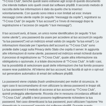
“T-Cross Club”, benché questi siano estranei agli scopi di questo documento
che intende trattare solo quelli creati dal software phpBB. Il secondo metodo di
raccolta delle tue informazioni è dato da quello che tu inserisci
volontariamente. Con questo sono intesi e non limitati ad essi: inviare
messaggi come utente ospite (in seguito “messaggi da ospite”), registrarsi su
“T-Cross Club” (in seguito “il tuo account”) e l’invio di messaggi dopo la
registrazione e l’accesso (in seguito “i tuoi messaggi”).
Il tuo account avrà, di base, un unico nome identificativo (in seguito “il tuo
nome utente”), una password da usare per accedere al tuo account (in seguito
“la tua password”) ed un indirizzo email valido (in seguito “la tua email”). Le
informazioni rilasciate per l’apertura dell’account su “T-Cross Club” sono
protette dalle Leggi sulla Privacy dello Stato che ospita il server. In aggiunta
alle informazioni di nome utente, password ed indirizzo email richiesti durante
il processo di registrazione su “T-Cross Club”, quale altra informazione sia
obbligatoria o opzionale, è a totale discrezione di “T-Cross Club”. In tutti i casi,
hai la possibilità di selezionare quali delle informazioni che hai fornito possano
essere rese pubbliche. All’interno del tuo account, hai facoltà di opt-in o opt-out
sul generatore automatico di email del software phpBB.
La password viene criptata (hash unidirezionale) per motivi di sicurezza. In
ogni caso ti raccomandiamo di non utilizzare la stessa password in troppi siti.
La tua password è il metodo di accesso al tuo account su “T-Cross Club”,
quindi proteggila attentamente. Ricorda che in nessuna circostanza affiliati di
“T-Cross Club”, phpBB o terzi possono legittimamente richiedere la tua
password. Nel caso dimenticassi la tua password, puoi utilizzare l’opzione “Ho
dimenticato la password” prevista dal software phpBB. Durante questo