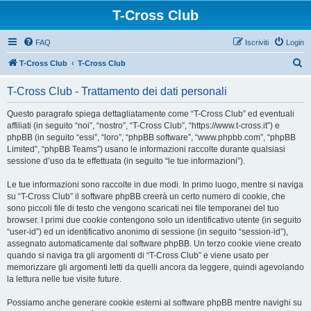
T-Cross Club
FAQ
Iscriviti
Login
C
T-Cross Club
T-Cross Club
e
T-Cross Club - Trattamento dei dati personali
r
c
Questo paragrafo spiega dettagliatamente come “T-Cross Club” ed eventuali
affiliati (in seguito “noi”, “nostro”, “T-Cross Club”, “https://www.t-cross.it”) e
a
phpBB (in seguito “essi”, “loro”, “phpBB software”, “www.phpbb.com”, “phpBB
Limited”, “phpBB Teams”) usano le informazioni raccolte durante qualsiasi
sessione d’uso da te effettuata (in seguito “le tue informazioni”).
Le tue informazioni sono raccolte in due modi. In primo luogo, mentre si naviga
su “T-Cross Club” il software phpBB creerà un certo numero di cookie, che
sono piccoli file di testo che vengono scaricati nei file temporanei del tuo
browser. I primi due cookie contengono solo un identificativo utente (in seguito
“user-id”) ed un identificativo anonimo di sessione (in seguito “session-id”),
assegnato automaticamente dal software phpBB. Un terzo cookie viene creato
quando si naviga tra gli argomenti di “T-Cross Club” e viene usato per
memorizzare gli argomenti letti da quelli ancora da leggere, quindi agevolando
la lettura nelle tue visite future.
Possiamo anche generare cookie esterni al software phpBB mentre navighi su