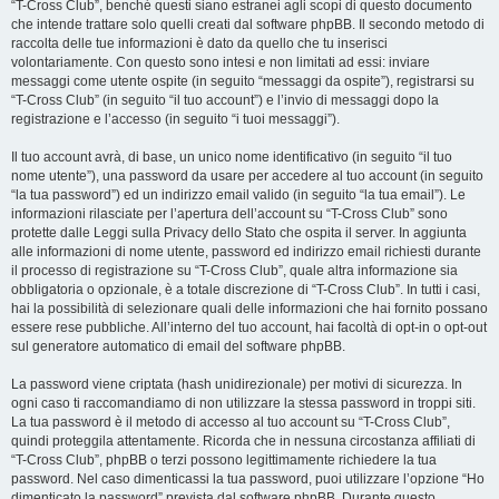
“T-Cross Club”, benché questi siano estranei agli scopi di questo documento
che intende trattare solo quelli creati dal software phpBB. Il secondo metodo di
raccolta delle tue informazioni è dato da quello che tu inserisci
volontariamente. Con questo sono intesi e non limitati ad essi: inviare
messaggi come utente ospite (in seguito “messaggi da ospite”), registrarsi su
“T-Cross Club” (in seguito “il tuo account”) e l’invio di messaggi dopo la
registrazione e l’accesso (in seguito “i tuoi messaggi”).
Il tuo account avrà, di base, un unico nome identificativo (in seguito “il tuo
nome utente”), una password da usare per accedere al tuo account (in seguito
“la tua password”) ed un indirizzo email valido (in seguito “la tua email”). Le
informazioni rilasciate per l’apertura dell’account su “T-Cross Club” sono
protette dalle Leggi sulla Privacy dello Stato che ospita il server. In aggiunta
alle informazioni di nome utente, password ed indirizzo email richiesti durante
il processo di registrazione su “T-Cross Club”, quale altra informazione sia
obbligatoria o opzionale, è a totale discrezione di “T-Cross Club”. In tutti i casi,
hai la possibilità di selezionare quali delle informazioni che hai fornito possano
essere rese pubbliche. All’interno del tuo account, hai facoltà di opt-in o opt-out
sul generatore automatico di email del software phpBB.
La password viene criptata (hash unidirezionale) per motivi di sicurezza. In
ogni caso ti raccomandiamo di non utilizzare la stessa password in troppi siti.
La tua password è il metodo di accesso al tuo account su “T-Cross Club”,
quindi proteggila attentamente. Ricorda che in nessuna circostanza affiliati di
“T-Cross Club”, phpBB o terzi possono legittimamente richiedere la tua
password. Nel caso dimenticassi la tua password, puoi utilizzare l’opzione “Ho
dimenticato la password” prevista dal software phpBB. Durante questo