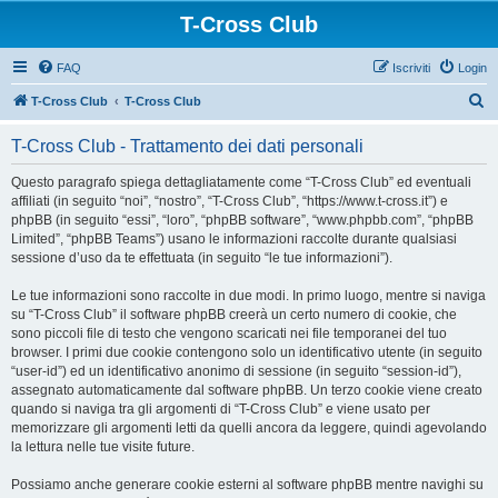
T-Cross Club
FAQ
Iscriviti
Login
C
T-Cross Club
T-Cross Club
e
T-Cross Club - Trattamento dei dati personali
r
c
Questo paragrafo spiega dettagliatamente come “T-Cross Club” ed eventuali
affiliati (in seguito “noi”, “nostro”, “T-Cross Club”, “https://www.t-cross.it”) e
a
phpBB (in seguito “essi”, “loro”, “phpBB software”, “www.phpbb.com”, “phpBB
Limited”, “phpBB Teams”) usano le informazioni raccolte durante qualsiasi
sessione d’uso da te effettuata (in seguito “le tue informazioni”).
Le tue informazioni sono raccolte in due modi. In primo luogo, mentre si naviga
su “T-Cross Club” il software phpBB creerà un certo numero di cookie, che
sono piccoli file di testo che vengono scaricati nei file temporanei del tuo
browser. I primi due cookie contengono solo un identificativo utente (in seguito
“user-id”) ed un identificativo anonimo di sessione (in seguito “session-id”),
assegnato automaticamente dal software phpBB. Un terzo cookie viene creato
quando si naviga tra gli argomenti di “T-Cross Club” e viene usato per
memorizzare gli argomenti letti da quelli ancora da leggere, quindi agevolando
la lettura nelle tue visite future.
Possiamo anche generare cookie esterni al software phpBB mentre navighi su