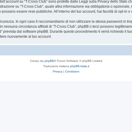
a dell’account su “T-Cross Club” sono protette dalle Leggi sulla Privacy dello Stato ch
trazione su “T-Cross Club”, quale altra informazione sia obbligatoria o opzionale, è a 
ito possano essere rese pubbliche. All’interno del tuo account, hai facoltà di opt-in
icurezza. In ogni caso ti raccomandiamo di non utilizzare la stessa password in tro
in nessuna circostanza affiliati di “T-Cross Club”, phpBB o terzi possono legittimam
” prevista dal software phpBB. Durante questo procedimento ti verrà richiesto il t
dere nuovamente al tuo account.
Creato da
phpBB
® Forum Software © phpBB Limited
Traduzione Italiana
phpBB-Italia.it
Privacy
|
Condizioni