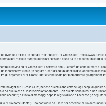
ventuali affiliati (in seguito “noi”, “nostro”, “T-Cross Club”, “https://www.t-cross.it
mazioni raccolte durante qualsiasi sessione d’uso da te effettuata (in seguito “le
entre si naviga su “T-Cross Club” il software phpBB creerà un certo numero di cookie
un identificativo utente (in seguito “user-id”) ed un identificativo anonimo di sess
ra gli argomenti di “T-Cross Club” e viene usato per memorizzare gli argomenti lett
e navighi su “T-Cross Club”, benché questi siano estranei agli scopi di questo doc
ato da quello che tu inserisci volontariamente. Con questo sono intesi e non limitat
il tuo account”) e l’invio di messaggi dopo la registrazione e l’accesso (in seguito “
eguito “il tuo nome utente”), una password da usare per accedere al tuo account (in s