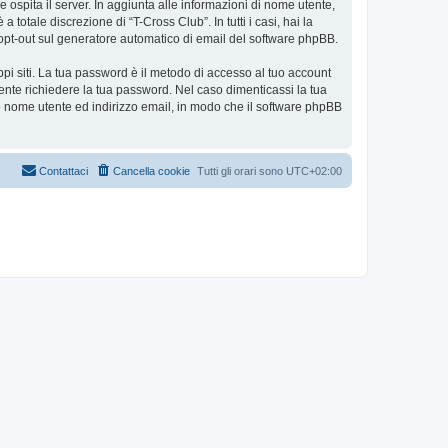
e ospita il server. In aggiunta alle informazioni di nome utente,
totale discrezione di “T-Cross Club”. In tutti i casi, hai la
 o opt-out sul generatore automatico di email del software phpBB.
ppi siti. La tua password è il metodo di accesso al tuo account
ente richiedere la tua password. Nel caso dimenticassi la tua
uo nome utente ed indirizzo email, in modo che il software phpBB
Contattaci
Cancella cookie
Tutti gli orari sono
UTC+02:00