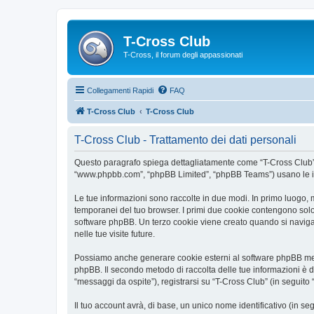
T-Cross Club
T-Cross, il forum degli appassionati
Collegamenti Rapidi
FAQ
T-Cross Club
T-Cross Club
T-Cross Club - Trattamento dei dati personali
Questo paragrafo spiega dettagliatamente come “T-Cross Club” ed e
“www.phpbb.com”, “phpBB Limited”, “phpBB Teams”) usano le infor
Le tue informazioni sono raccolte in due modi. In primo luogo, m
temporanei del tuo browser. I primi due cookie contengono solo 
software phpBB. Un terzo cookie viene creato quando si naviga t
nelle tue visite future.
Possiamo anche generare cookie esterni al software phpBB mentr
phpBB. Il secondo metodo di raccolta delle tue informazioni è d
“messaggi da ospite”), registrarsi su “T-Cross Club” (in seguito “
Il tuo account avrà, di base, un unico nome identificativo (in s