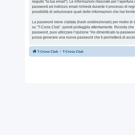
seguito “la tua email”). Le informazioni rilasciate per l’apertur
password ed indirizzo email richiesti durante il processo di regis
possibilità di selezionare quali delle informazioni che hai forn
La password viene criptata (hash unidirezionale) per motivi di s
su “T-Cross Club”, quindi proteggila attentamente. Ricorda che 
password, puoi utilizzare l’opzione “Ho dimenticato la password
possa generare una nuova password che ti permetterà di acce
T-Cross Club
T-Cross Club