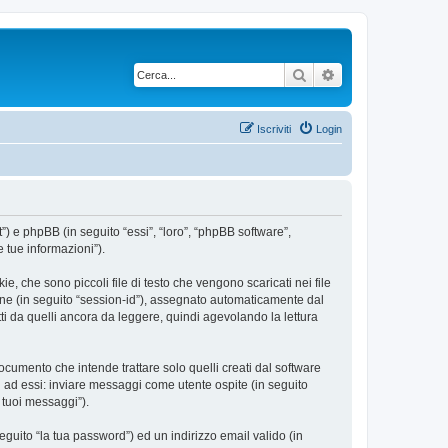
Cerca
Ricerca avanzata
Iscriviti
Login
”) e phpBB (in seguito “essi”, “loro”, “phpBB software”,
 tue informazioni”).
, che sono piccoli file di testo che vengono scaricati nei file
ione (in seguito “session-id”), assegnato automaticamente dal
i da quelli ancora da leggere, quindi agevolando la lettura
umento che intende trattare solo quelli creati dal software
i ad essi: inviare messaggi come utente ospite (in seguito
i tuoi messaggi”).
eguito “la tua password”) ed un indirizzo email valido (in