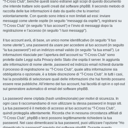
“T-Cross Club”, benché questi siano estranei agli scopi di questo documento
che intende trattare solo quelli creati dal software phpBB. Il secondo metodo di
raccolta delle tue informazioni è dato da quello che tu inserisci
volontariamente. Con questo sono intesi e non limitati ad essi: inviare
messaggi come utente ospite (in seguito “messaggi da ospite”), registrarsi su
“T-Cross Club” (in seguito “il tuo account”) e l’invio di messaggi dopo la
registrazione e l’accesso (in seguito “i tuoi messaggi”).
Il tuo account avrà, di base, un unico nome identificativo (in seguito “il tuo
nome utente”), una password da usare per accedere al tuo account (in seguito
“la tua password”) ed un indirizzo email valido (in seguito “la tua email”). Le
informazioni rilasciate per l’apertura dell’account su “T-Cross Club” sono
protette dalle Leggi sulla Privacy dello Stato che ospita il server. In aggiunta
alle informazioni di nome utente, password ed indirizzo email richiesti durante
il processo di registrazione su “T-Cross Club”, quale altra informazione sia
obbligatoria o opzionale, è a totale discrezione di “T-Cross Club”. In tutti i casi,
hai la possibilità di selezionare quali delle informazioni che hai fornito possano
essere rese pubbliche. All’interno del tuo account, hai facoltà di opt-in o opt-out
sul generatore automatico di email del software phpBB.
La password viene criptata (hash unidirezionale) per motivi di sicurezza. In
ogni caso ti raccomandiamo di non utilizzare la stessa password in troppi siti.
La tua password è il metodo di accesso al tuo account su “T-Cross Club”,
quindi proteggila attentamente. Ricorda che in nessuna circostanza affiliati di
“T-Cross Club”, phpBB o terzi possono legittimamente richiedere la tua
password. Nel caso dimenticassi la tua password, puoi utilizzare l’opzione “Ho
dimenticato la password” prevista dal software phpBB. Durante questo