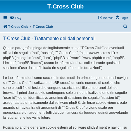
T-Cross Club
FAQ
Iscriviti
Login
C
T-Cross Club
T-Cross Club
e
T-Cross Club - Trattamento dei dati personali
r
c
Questo paragrafo spiega dettagliatamente come “T-Cross Club” ed eventuali
affiliati (in seguito “noi”, “nostro”, “T-Cross Club”, “https://www.t-cross.it”) e
a
phpBB (in seguito “essi”, “loro”, “phpBB software”, “www.phpbb.com”, “phpBB
Limited”, “phpBB Teams”) usano le informazioni raccolte durante qualsiasi
sessione d’uso da te effettuata (in seguito “le tue informazioni”).
Le tue informazioni sono raccolte in due modi. In primo luogo, mentre si naviga
su “T-Cross Club” il software phpBB creerà un certo numero di cookie, che
sono piccoli file di testo che vengono scaricati nei file temporanei del tuo
browser. I primi due cookie contengono solo un identificativo utente (in seguito
“user-id”) ed un identificativo anonimo di sessione (in seguito “session-id”),
assegnato automaticamente dal software phpBB. Un terzo cookie viene creato
quando si naviga tra gli argomenti di “T-Cross Club” e viene usato per
memorizzare gli argomenti letti da quelli ancora da leggere, quindi agevolando
la lettura nelle tue visite future.
Possiamo anche generare cookie esterni al software phpBB mentre navighi su