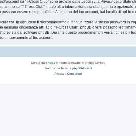
a dell’account su “T-Cross Club” sono protette dalle Leggi sulla Privacy dello Stato ch
trazione su “T-Cross Club”, quale altra informazione sia obbligatoria o opzionale, è a 
ito possano essere rese pubbliche. All’interno del tuo account, hai facoltà di opt-in
icurezza. In ogni caso ti raccomandiamo di non utilizzare la stessa password in tro
in nessuna circostanza affiliati di “T-Cross Club”, phpBB o terzi possono legittimam
” prevista dal software phpBB. Durante questo procedimento ti verrà richiesto il t
dere nuovamente al tuo account.
Creato da
phpBB
® Forum Software © phpBB Limited
Traduzione Italiana
phpBB-Italia.it
Privacy
|
Condizioni