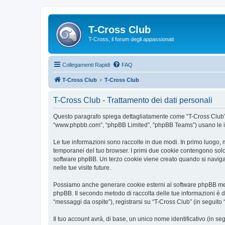
T-Cross Club
T-Cross, il forum degli appassionati
Collegamenti Rapidi
FAQ
T-Cross Club
T-Cross Club
T-Cross Club - Trattamento dei dati personali
Questo paragrafo spiega dettagliatamente come “T-Cross Club” ed e
“www.phpbb.com”, “phpBB Limited”, “phpBB Teams”) usano le infor
Le tue informazioni sono raccolte in due modi. In primo luogo, m
temporanei del tuo browser. I primi due cookie contengono solo 
software phpBB. Un terzo cookie viene creato quando si naviga t
nelle tue visite future.
Possiamo anche generare cookie esterni al software phpBB mentr
phpBB. Il secondo metodo di raccolta delle tue informazioni è d
“messaggi da ospite”), registrarsi su “T-Cross Club” (in seguito “
Il tuo account avrà, di base, un unico nome identificativo (in s