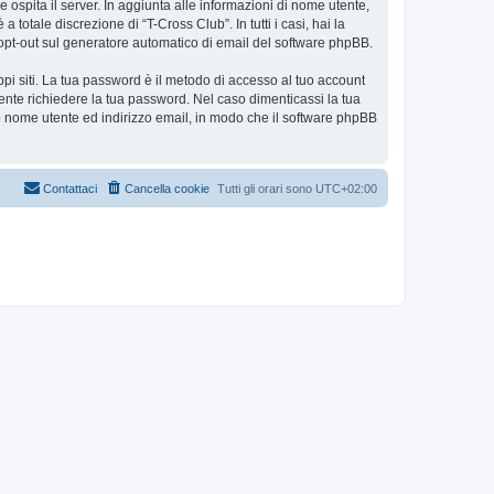
e ospita il server. In aggiunta alle informazioni di nome utente,
totale discrezione di “T-Cross Club”. In tutti i casi, hai la
 o opt-out sul generatore automatico di email del software phpBB.
ppi siti. La tua password è il metodo di accesso al tuo account
ente richiedere la tua password. Nel caso dimenticassi la tua
uo nome utente ed indirizzo email, in modo che il software phpBB
Contattaci
Cancella cookie
Tutti gli orari sono
UTC+02:00