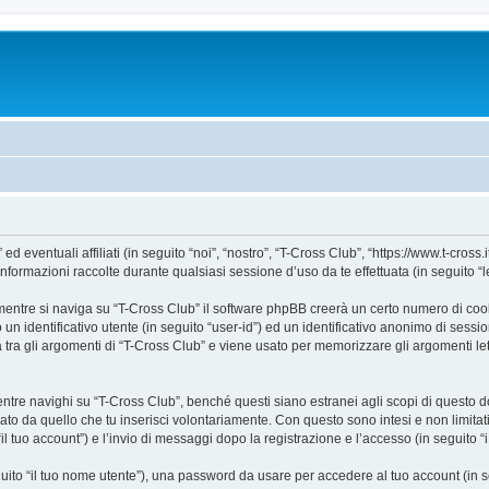
ventuali affiliati (in seguito “noi”, “nostro”, “T-Cross Club”, “https://www.t-cross.it
mazioni raccolte durante qualsiasi sessione d’uso da te effettuata (in seguito “le
entre si naviga su “T-Cross Club” il software phpBB creerà un certo numero di cookie
un identificativo utente (in seguito “user-id”) ed un identificativo anonimo di sess
ra gli argomenti di “T-Cross Club” e viene usato per memorizzare gli argomenti lett
e navighi su “T-Cross Club”, benché questi siano estranei agli scopi di questo doc
ato da quello che tu inserisci volontariamente. Con questo sono intesi e non limitat
il tuo account”) e l’invio di messaggi dopo la registrazione e l’accesso (in seguito “
eguito “il tuo nome utente”), una password da usare per accedere al tuo account (in s