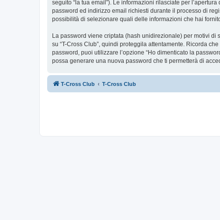
seguito “la tua email”). Le informazioni rilasciate per l’apertur
password ed indirizzo email richiesti durante il processo di regis
possibilità di selezionare quali delle informazioni che hai forn
La password viene criptata (hash unidirezionale) per motivi di s
su “T-Cross Club”, quindi proteggila attentamente. Ricorda che 
password, puoi utilizzare l’opzione “Ho dimenticato la password
possa generare una nuova password che ti permetterà di acce
T-Cross Club
T-Cross Club