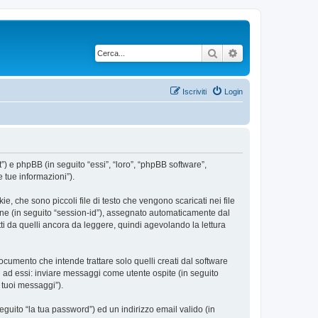
Cerca
Ricerca avanzata
Iscriviti
Login
”) e phpBB (in seguito “essi”, “loro”, “phpBB software”,
 tue informazioni”).
, che sono piccoli file di testo che vengono scaricati nei file
ione (in seguito “session-id”), assegnato automaticamente dal
i da quelli ancora da leggere, quindi agevolando la lettura
umento che intende trattare solo quelli creati dal software
i ad essi: inviare messaggi come utente ospite (in seguito
i tuoi messaggi”).
eguito “la tua password”) ed un indirizzo email valido (in