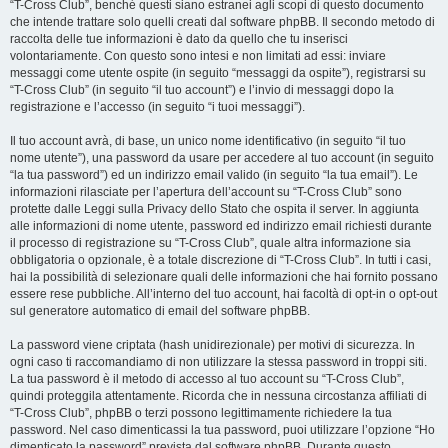
“T-Cross Club”, benché questi siano estranei agli scopi di questo documento
che intende trattare solo quelli creati dal software phpBB. Il secondo metodo di
raccolta delle tue informazioni è dato da quello che tu inserisci
volontariamente. Con questo sono intesi e non limitati ad essi: inviare
messaggi come utente ospite (in seguito “messaggi da ospite”), registrarsi su
“T-Cross Club” (in seguito “il tuo account”) e l’invio di messaggi dopo la
registrazione e l’accesso (in seguito “i tuoi messaggi”).
Il tuo account avrà, di base, un unico nome identificativo (in seguito “il tuo
nome utente”), una password da usare per accedere al tuo account (in seguito
“la tua password”) ed un indirizzo email valido (in seguito “la tua email”). Le
informazioni rilasciate per l’apertura dell’account su “T-Cross Club” sono
protette dalle Leggi sulla Privacy dello Stato che ospita il server. In aggiunta
alle informazioni di nome utente, password ed indirizzo email richiesti durante
il processo di registrazione su “T-Cross Club”, quale altra informazione sia
obbligatoria o opzionale, è a totale discrezione di “T-Cross Club”. In tutti i casi,
hai la possibilità di selezionare quali delle informazioni che hai fornito possano
essere rese pubbliche. All’interno del tuo account, hai facoltà di opt-in o opt-out
sul generatore automatico di email del software phpBB.
La password viene criptata (hash unidirezionale) per motivi di sicurezza. In
ogni caso ti raccomandiamo di non utilizzare la stessa password in troppi siti.
La tua password è il metodo di accesso al tuo account su “T-Cross Club”,
quindi proteggila attentamente. Ricorda che in nessuna circostanza affiliati di
“T-Cross Club”, phpBB o terzi possono legittimamente richiedere la tua
password. Nel caso dimenticassi la tua password, puoi utilizzare l’opzione “Ho
dimenticato la password” prevista dal software phpBB. Durante questo