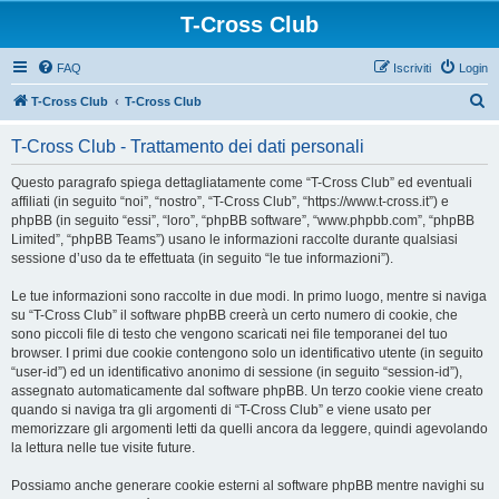
T-Cross Club
FAQ
Iscriviti
Login
C
T-Cross Club
T-Cross Club
e
T-Cross Club - Trattamento dei dati personali
r
c
Questo paragrafo spiega dettagliatamente come “T-Cross Club” ed eventuali
affiliati (in seguito “noi”, “nostro”, “T-Cross Club”, “https://www.t-cross.it”) e
a
phpBB (in seguito “essi”, “loro”, “phpBB software”, “www.phpbb.com”, “phpBB
Limited”, “phpBB Teams”) usano le informazioni raccolte durante qualsiasi
sessione d’uso da te effettuata (in seguito “le tue informazioni”).
Le tue informazioni sono raccolte in due modi. In primo luogo, mentre si naviga
su “T-Cross Club” il software phpBB creerà un certo numero di cookie, che
sono piccoli file di testo che vengono scaricati nei file temporanei del tuo
browser. I primi due cookie contengono solo un identificativo utente (in seguito
“user-id”) ed un identificativo anonimo di sessione (in seguito “session-id”),
assegnato automaticamente dal software phpBB. Un terzo cookie viene creato
quando si naviga tra gli argomenti di “T-Cross Club” e viene usato per
memorizzare gli argomenti letti da quelli ancora da leggere, quindi agevolando
la lettura nelle tue visite future.
Possiamo anche generare cookie esterni al software phpBB mentre navighi su