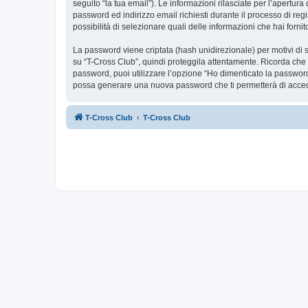
seguito “la tua email”). Le informazioni rilasciate per l’apertur
password ed indirizzo email richiesti durante il processo di regis
possibilità di selezionare quali delle informazioni che hai forn
La password viene criptata (hash unidirezionale) per motivi di s
su “T-Cross Club”, quindi proteggila attentamente. Ricorda che 
password, puoi utilizzare l’opzione “Ho dimenticato la password
possa generare una nuova password che ti permetterà di acce
T-Cross Club
T-Cross Club