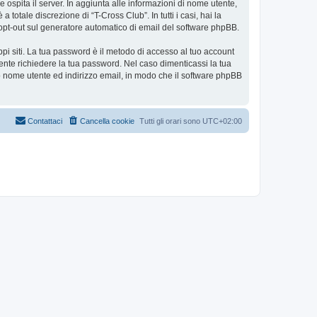
e ospita il server. In aggiunta alle informazioni di nome utente,
totale discrezione di “T-Cross Club”. In tutti i casi, hai la
 o opt-out sul generatore automatico di email del software phpBB.
ppi siti. La tua password è il metodo di accesso al tuo account
ente richiedere la tua password. Nel caso dimenticassi la tua
uo nome utente ed indirizzo email, in modo che il software phpBB
Contattaci
Cancella cookie
Tutti gli orari sono
UTC+02:00