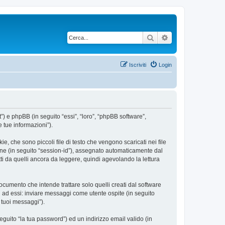
Cerca
Ricerca avanzata
Iscriviti
Login
”) e phpBB (in seguito “essi”, “loro”, “phpBB software”,
 tue informazioni”).
, che sono piccoli file di testo che vengono scaricati nei file
ione (in seguito “session-id”), assegnato automaticamente dal
i da quelli ancora da leggere, quindi agevolando la lettura
umento che intende trattare solo quelli creati dal software
i ad essi: inviare messaggi come utente ospite (in seguito
i tuoi messaggi”).
eguito “la tua password”) ed un indirizzo email valido (in