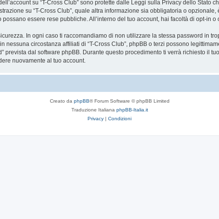
a dell’account su “T-Cross Club” sono protette dalle Leggi sulla Privacy dello Stato ch
trazione su “T-Cross Club”, quale altra informazione sia obbligatoria o opzionale, è a 
ito possano essere rese pubbliche. All’interno del tuo account, hai facoltà di opt-in
icurezza. In ogni caso ti raccomandiamo di non utilizzare la stessa password in tro
in nessuna circostanza affiliati di “T-Cross Club”, phpBB o terzi possono legittimam
” prevista dal software phpBB. Durante questo procedimento ti verrà richiesto il t
dere nuovamente al tuo account.
Creato da
phpBB
® Forum Software © phpBB Limited
Traduzione Italiana
phpBB-Italia.it
Privacy
|
Condizioni