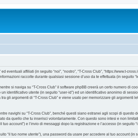
ventuali affiliati (in seguito “noi”, “nostro”, “T-Cross Club”, “https://www.t-cross.it
mazioni raccolte durante qualsiasi sessione d’uso da te effettuata (in seguito “le
entre si naviga su “T-Cross Club” il software phpBB creerà un certo numero di cookie
un identificativo utente (in seguito “user-id”) ed un identificativo anonimo di sess
ra gli argomenti di “T-Cross Club” e viene usato per memorizzare gli argomenti lett
e navighi su “T-Cross Club”, benché questi siano estranei agli scopi di questo doc
ato da quello che tu inserisci volontariamente. Con questo sono intesi e non limitat
il tuo account”) e l’invio di messaggi dopo la registrazione e l’accesso (in seguito “
eguito “il tuo nome utente”), una password da usare per accedere al tuo account (in s