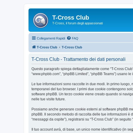
T-Cross Club
T-Cross, il forum degli appassionati
Collegamenti Rapidi
FAQ
T-Cross Club
T-Cross Club
T-Cross Club - Trattamento dei dati personali
Questo paragrafo spiega dettagliatamente come “T-Cross Club” ed e
“www.phpbb.com”, “phpBB Limited”, “phpBB Teams”) usano le infor
Le tue informazioni sono raccolte in due modi. In primo luogo, m
temporanei del tuo browser. I primi due cookie contengono solo 
software phpBB. Un terzo cookie viene creato quando si naviga t
nelle tue visite future.
Possiamo anche generare cookie esterni al software phpBB mentr
phpBB. Il secondo metodo di raccolta delle tue informazioni è d
“messaggi da ospite”), registrarsi su “T-Cross Club” (in seguito “
Il tuo account avrà, di base, un unico nome identificativo (in s