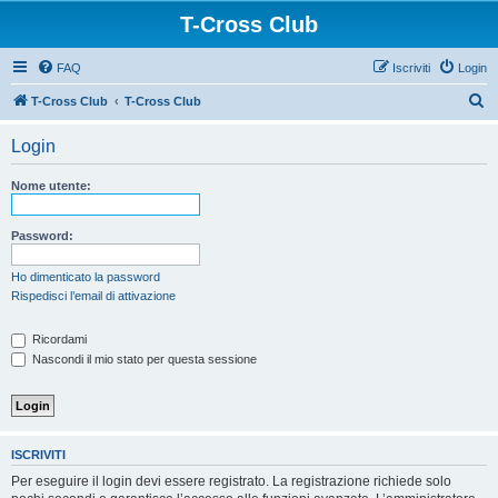
T-Cross Club
FAQ
Iscriviti
Login
C
T-Cross Club
T-Cross Club
e
Login
r
c
Nome utente:
a
Password:
Ho dimenticato la password
Rispedisci l’email di attivazione
Ricordami
Nascondi il mio stato per questa sessione
ISCRIVITI
Per eseguire il login devi essere registrato. La registrazione richiede solo