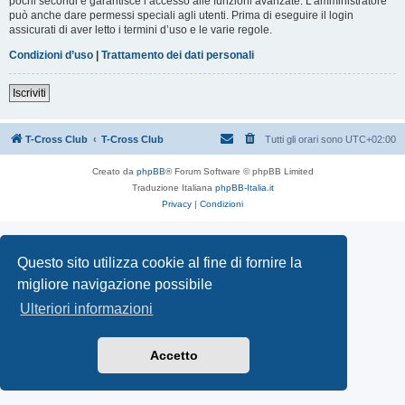
pochi secondi e garantisce l’accesso alle funzioni avanzate. L’amministratore
può anche dare permessi speciali agli utenti. Prima di eseguire il login
assicurati di aver letto i termini d’uso e le varie regole.
Condizioni d’uso
|
Trattamento dei dati personali
Iscriviti
T-Cross Club
T-Cross Club
Tutti gli orari sono
UTC+02:00
Creato da
phpBB
® Forum Software © phpBB Limited
Traduzione Italiana
phpBB-Italia.it
Privacy
|
Condizioni
Questo sito utilizza cookie al fine di fornire la
migliore navigazione possibile
Ulteriori informazioni
Accetto