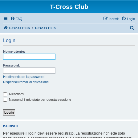
T-Cross Club
FAQ
Iscriviti
Login
C
T-Cross Club
T-Cross Club
e
Login
r
c
Nome utente:
a
Password:
Ho dimenticato la password
Rispedisci l’email di attivazione
Ricordami
Nascondi il mio stato per questa sessione
ISCRIVITI
Per eseguire il login devi essere registrato. La registrazione richiede solo