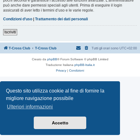
pochi secondi e garantisce l’accesso alle funzioni avanzate. L’amministratore
può anche dare permessi speciali agli utenti. Prima di eseguire il login
assicurati di aver letto i termini d’uso e le varie regole.
Condizioni d’uso
|
Trattamento dei dati personali
Iscriviti
T-Cross Club
T-Cross Club
Tutti gli orari sono
UTC+02:00
Creato da
phpBB
® Forum Software © phpBB Limited
Traduzione Italiana
phpBB-Italia.it
Privacy
|
Condizioni
Questo sito utilizza cookie al fine di fornire la
migliore navigazione possibile
Ulteriori informazioni
Accetto