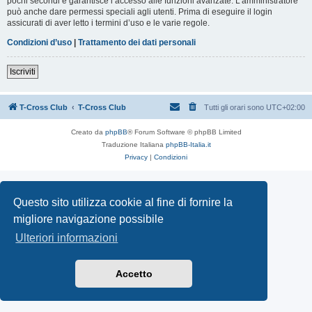
pochi secondi e garantisce l’accesso alle funzioni avanzate. L’amministratore
può anche dare permessi speciali agli utenti. Prima di eseguire il login
assicurati di aver letto i termini d’uso e le varie regole.
Condizioni d’uso
|
Trattamento dei dati personali
Iscriviti
T-Cross Club
T-Cross Club
Tutti gli orari sono
UTC+02:00
Creato da
phpBB
® Forum Software © phpBB Limited
Traduzione Italiana
phpBB-Italia.it
Privacy
|
Condizioni
Questo sito utilizza cookie al fine di fornire la
migliore navigazione possibile
Ulteriori informazioni
Accetto