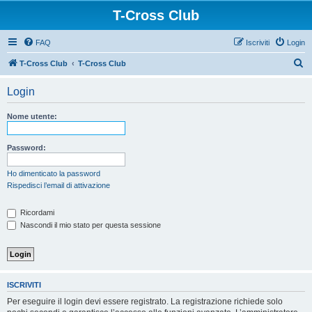
T-Cross Club
FAQ
Iscriviti
Login
C
T-Cross Club
T-Cross Club
e
Login
r
c
Nome utente:
a
Password:
Ho dimenticato la password
Rispedisci l’email di attivazione
Ricordami
Nascondi il mio stato per questa sessione
ISCRIVITI
Per eseguire il login devi essere registrato. La registrazione richiede solo