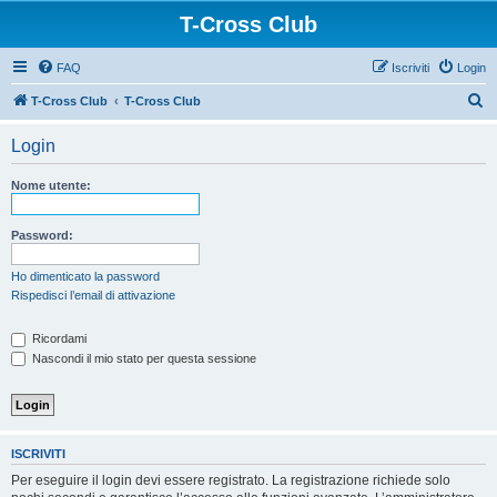
T-Cross Club
FAQ
Iscriviti
Login
C
T-Cross Club
T-Cross Club
e
Login
r
c
Nome utente:
a
Password:
Ho dimenticato la password
Rispedisci l’email di attivazione
Ricordami
Nascondi il mio stato per questa sessione
ISCRIVITI
Per eseguire il login devi essere registrato. La registrazione richiede solo