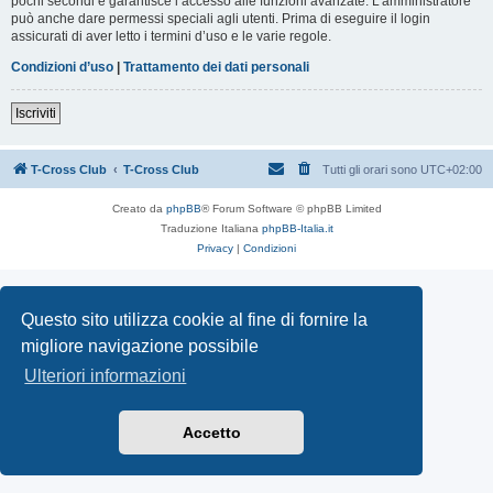
pochi secondi e garantisce l’accesso alle funzioni avanzate. L’amministratore
può anche dare permessi speciali agli utenti. Prima di eseguire il login
assicurati di aver letto i termini d’uso e le varie regole.
Condizioni d’uso
|
Trattamento dei dati personali
Iscriviti
T-Cross Club
T-Cross Club
Tutti gli orari sono
UTC+02:00
Creato da
phpBB
® Forum Software © phpBB Limited
Traduzione Italiana
phpBB-Italia.it
Privacy
|
Condizioni
Questo sito utilizza cookie al fine di fornire la
migliore navigazione possibile
Ulteriori informazioni
Accetto