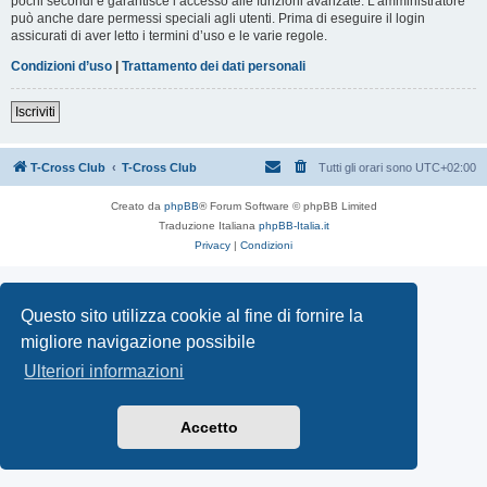
pochi secondi e garantisce l’accesso alle funzioni avanzate. L’amministratore
può anche dare permessi speciali agli utenti. Prima di eseguire il login
assicurati di aver letto i termini d’uso e le varie regole.
Condizioni d’uso
|
Trattamento dei dati personali
Iscriviti
T-Cross Club
T-Cross Club
Tutti gli orari sono
UTC+02:00
Creato da
phpBB
® Forum Software © phpBB Limited
Traduzione Italiana
phpBB-Italia.it
Privacy
|
Condizioni
Questo sito utilizza cookie al fine di fornire la
migliore navigazione possibile
Ulteriori informazioni
Accetto