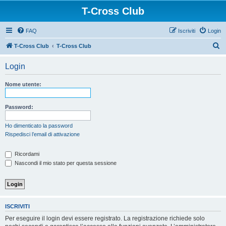
T-Cross Club
FAQ
Iscriviti
Login
C
T-Cross Club
T-Cross Club
e
Login
r
c
Nome utente:
a
Password:
Ho dimenticato la password
Rispedisci l’email di attivazione
Ricordami
Nascondi il mio stato per questa sessione
ISCRIVITI
Per eseguire il login devi essere registrato. La registrazione richiede solo