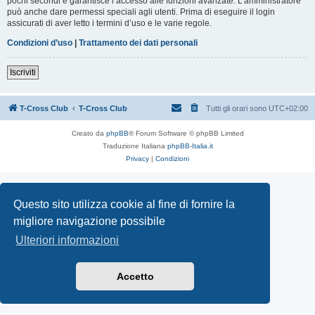
pochi secondi e garantisce l’accesso alle funzioni avanzate. L’amministratore
può anche dare permessi speciali agli utenti. Prima di eseguire il login
assicurati di aver letto i termini d’uso e le varie regole.
Condizioni d’uso
|
Trattamento dei dati personali
Iscriviti
T-Cross Club
T-Cross Club
Tutti gli orari sono
UTC+02:00
Creato da
phpBB
® Forum Software © phpBB Limited
Traduzione Italiana
phpBB-Italia.it
Privacy
|
Condizioni
Questo sito utilizza cookie al fine di fornire la
migliore navigazione possibile
Ulteriori informazioni
Accetto