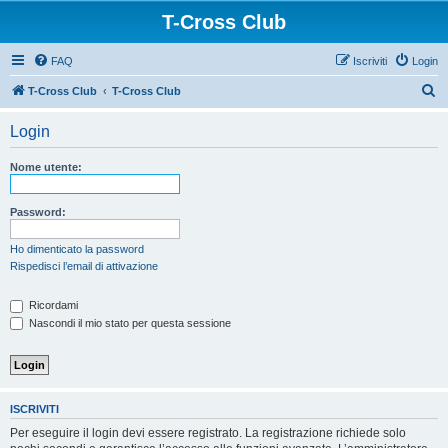
T-Cross Club
FAQ
Iscriviti
Login
C
T-Cross Club
T-Cross Club
e
Login
r
c
Nome utente:
a
Password:
Ho dimenticato la password
Rispedisci l’email di attivazione
Ricordami
Nascondi il mio stato per questa sessione
ISCRIVITI
Per eseguire il login devi essere registrato. La registrazione richiede solo