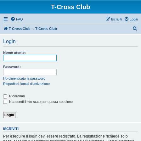
T-Cross Club
FAQ
Iscriviti
Login
C
T-Cross Club
T-Cross Club
e
Login
r
c
Nome utente:
a
Password:
Ho dimenticato la password
Rispedisci l’email di attivazione
Ricordami
Nascondi il mio stato per questa sessione
ISCRIVITI
Per eseguire il login devi essere registrato. La registrazione richiede solo