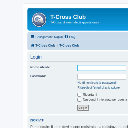
T-Cross Club
T-Cross, il forum degli appassionati
Collegamenti Rapidi
FAQ
T-Cross Club
T-Cross Club
Login
Nome utente:
Password:
Ho dimenticato la password
Rispedisci l’email di attivazione
Ricordami
Nascondi il mio stato per questa
ISCRIVITI
Per eseguire il login devi essere registrato. La registrazione r