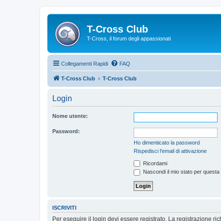
T-Cross Club
T-Cross, il forum degli appassionati
Collegamenti Rapidi
FAQ
T-Cross Club
T-Cross Club
Login
Nome utente:
Password:
Ho dimenticato la password
Rispedisci l’email di attivazione
Ricordami
Nascondi il mio stato per questa
ISCRIVITI
Per eseguire il login devi essere registrato. La registrazione r