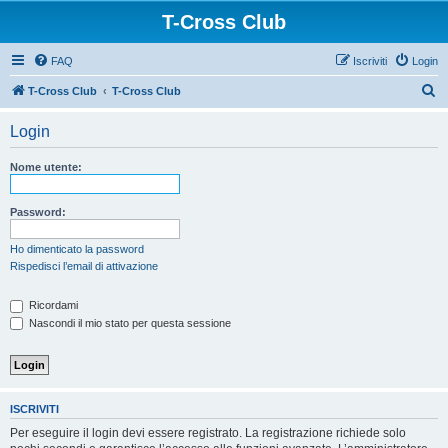
T-Cross Club
FAQ
Iscriviti
Login
C
T-Cross Club
T-Cross Club
e
Login
r
c
Nome utente:
a
Password:
Ho dimenticato la password
Rispedisci l’email di attivazione
Ricordami
Nascondi il mio stato per questa sessione
ISCRIVITI
Per eseguire il login devi essere registrato. La registrazione richiede solo