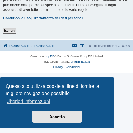
pochi secondi e garantisce l’accesso alle funzioni avanzate. L’amministratore
può anche dare permessi speciali agli utenti. Prima di eseguire il login
assicurati di aver letto i termini d’uso e le varie regole.
Condizioni d’uso
|
Trattamento dei dati personali
Iscriviti
T-Cross Club
T-Cross Club
Tutti gli orari sono
UTC+02:00
Creato da
phpBB
® Forum Software © phpBB Limited
Traduzione Italiana
phpBB-Italia.it
Privacy
|
Condizioni
Questo sito utilizza cookie al fine di fornire la
migliore navigazione possibile
Ulteriori informazioni
Accetto