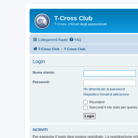
T-Cross Club
T-Cross, il forum degli appassionati
Collegamenti Rapidi
FAQ
T-Cross Club
T-Cross Club
Login
Nome utente:
Password:
Ho dimenticato la password
Rispedisci l’email di attivazione
Ricordami
Nascondi il mio stato per questa
ISCRIVITI
Per eseguire il login devi essere registrato. La registrazione r