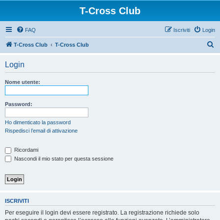
T-Cross Club
FAQ
Iscriviti
Login
C
T-Cross Club
T-Cross Club
e
Login
r
c
Nome utente:
a
Password:
Ho dimenticato la password
Rispedisci l’email di attivazione
Ricordami
Nascondi il mio stato per questa sessione
ISCRIVITI
Per eseguire il login devi essere registrato. La registrazione richiede solo