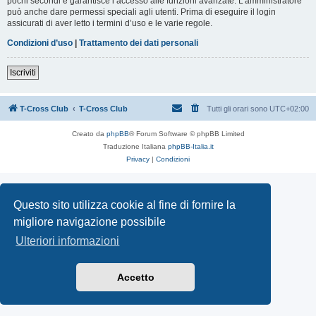
pochi secondi e garantisce l’accesso alle funzioni avanzate. L’amministratore
può anche dare permessi speciali agli utenti. Prima di eseguire il login
assicurati di aver letto i termini d’uso e le varie regole.
Condizioni d’uso
|
Trattamento dei dati personali
Iscriviti
T-Cross Club
T-Cross Club
Tutti gli orari sono
UTC+02:00
Creato da
phpBB
® Forum Software © phpBB Limited
Traduzione Italiana
phpBB-Italia.it
Privacy
|
Condizioni
Questo sito utilizza cookie al fine di fornire la
migliore navigazione possibile
Ulteriori informazioni
Accetto