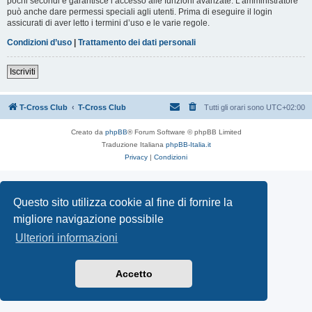
pochi secondi e garantisce l’accesso alle funzioni avanzate. L’amministratore
può anche dare permessi speciali agli utenti. Prima di eseguire il login
assicurati di aver letto i termini d’uso e le varie regole.
Condizioni d’uso
|
Trattamento dei dati personali
Iscriviti
T-Cross Club
T-Cross Club
Tutti gli orari sono
UTC+02:00
Creato da
phpBB
® Forum Software © phpBB Limited
Traduzione Italiana
phpBB-Italia.it
Privacy
|
Condizioni
Questo sito utilizza cookie al fine di fornire la
migliore navigazione possibile
Ulteriori informazioni
Accetto