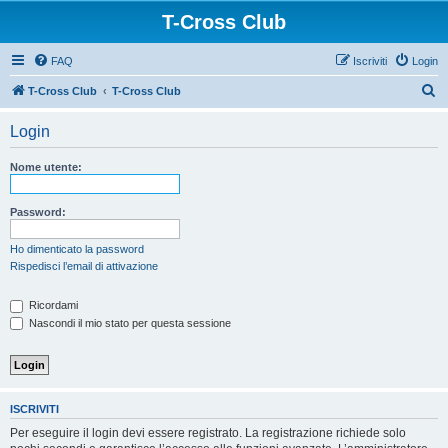
T-Cross Club
FAQ
Iscriviti
Login
C
T-Cross Club
T-Cross Club
e
Login
r
c
Nome utente:
a
Password:
Ho dimenticato la password
Rispedisci l’email di attivazione
Ricordami
Nascondi il mio stato per questa sessione
ISCRIVITI
Per eseguire il login devi essere registrato. La registrazione richiede solo