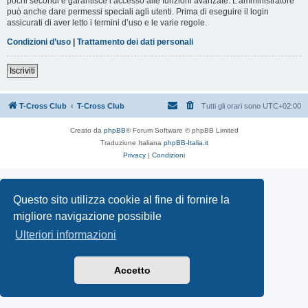
pochi secondi e garantisce l’accesso alle funzioni avanzate. L’amministratore
può anche dare permessi speciali agli utenti. Prima di eseguire il login
assicurati di aver letto i termini d’uso e le varie regole.
Condizioni d’uso
|
Trattamento dei dati personali
Iscriviti
T-Cross Club
T-Cross Club
Tutti gli orari sono
UTC+02:00
Creato da
phpBB
® Forum Software © phpBB Limited
Traduzione Italiana
phpBB-Italia.it
Privacy
|
Condizioni
Questo sito utilizza cookie al fine di fornire la
migliore navigazione possibile
Ulteriori informazioni
Accetto