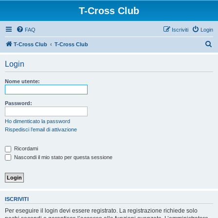
T-Cross Club
FAQ
Iscriviti
Login
C
T-Cross Club
T-Cross Club
e
Login
r
c
Nome utente:
a
Password:
Ho dimenticato la password
Rispedisci l’email di attivazione
Ricordami
Nascondi il mio stato per questa sessione
ISCRIVITI
Per eseguire il login devi essere registrato. La registrazione richiede solo