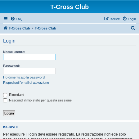
T-Cross Club
FAQ
Iscriviti
Login
C
T-Cross Club
T-Cross Club
e
Login
r
c
Nome utente:
a
Password:
Ho dimenticato la password
Rispedisci l’email di attivazione
Ricordami
Nascondi il mio stato per questa sessione
ISCRIVITI
Per eseguire il login devi essere registrato. La registrazione richiede solo