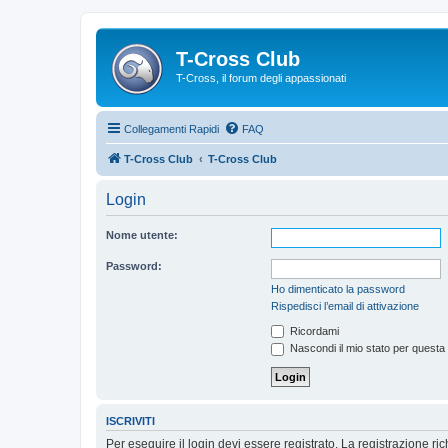
T-Cross Club
T-Cross, il forum degli appassionati
Collegamenti Rapidi
FAQ
T-Cross Club
T-Cross Club
Login
Nome utente:
Password:
Ho dimenticato la password
Rispedisci l’email di attivazione
Ricordami
Nascondi il mio stato per questa
ISCRIVITI
Per eseguire il login devi essere registrato. La registrazione r