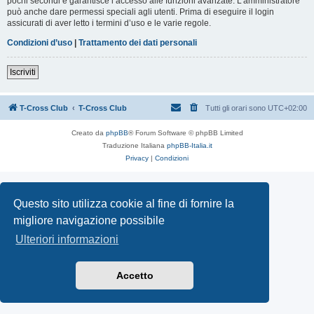
pochi secondi e garantisce l’accesso alle funzioni avanzate. L’amministratore
può anche dare permessi speciali agli utenti. Prima di eseguire il login
assicurati di aver letto i termini d’uso e le varie regole.
Condizioni d’uso
|
Trattamento dei dati personali
Iscriviti
T-Cross Club
T-Cross Club
Tutti gli orari sono
UTC+02:00
Creato da
phpBB
® Forum Software © phpBB Limited
Traduzione Italiana
phpBB-Italia.it
Privacy
|
Condizioni
Questo sito utilizza cookie al fine di fornire la
migliore navigazione possibile
Ulteriori informazioni
Accetto