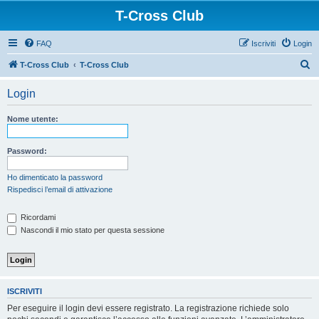
T-Cross Club
FAQ
Iscriviti
Login
C
T-Cross Club
T-Cross Club
e
Login
r
c
Nome utente:
a
Password:
Ho dimenticato la password
Rispedisci l’email di attivazione
Ricordami
Nascondi il mio stato per questa sessione
ISCRIVITI
Per eseguire il login devi essere registrato. La registrazione richiede solo