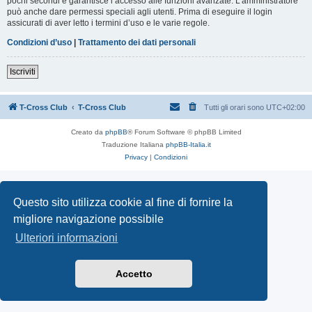
pochi secondi e garantisce l’accesso alle funzioni avanzate. L’amministratore
può anche dare permessi speciali agli utenti. Prima di eseguire il login
assicurati di aver letto i termini d’uso e le varie regole.
Condizioni d’uso
|
Trattamento dei dati personali
Iscriviti
T-Cross Club
T-Cross Club
Tutti gli orari sono
UTC+02:00
Creato da
phpBB
® Forum Software © phpBB Limited
Traduzione Italiana
phpBB-Italia.it
Privacy
|
Condizioni
Questo sito utilizza cookie al fine di fornire la
migliore navigazione possibile
Ulteriori informazioni
Accetto