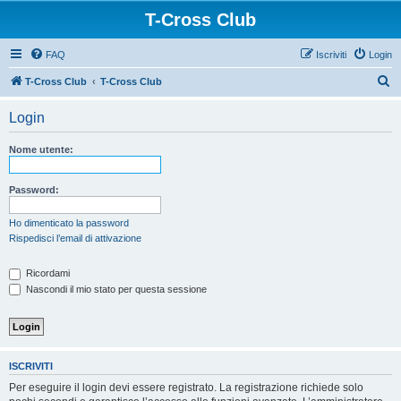
T-Cross Club
FAQ
Iscriviti
Login
C
T-Cross Club
T-Cross Club
e
Login
r
c
Nome utente:
a
Password:
Ho dimenticato la password
Rispedisci l’email di attivazione
Ricordami
Nascondi il mio stato per questa sessione
ISCRIVITI
Per eseguire il login devi essere registrato. La registrazione richiede solo