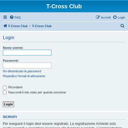
T-Cross Club
FAQ
Iscriviti
Login
C
T-Cross Club
T-Cross Club
e
Login
r
c
Nome utente:
a
Password:
Ho dimenticato la password
Rispedisci l’email di attivazione
Ricordami
Nascondi il mio stato per questa sessione
ISCRIVITI
Per eseguire il login devi essere registrato. La registrazione richiede solo