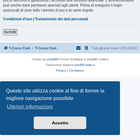
pochi secondi e garantisce l’accesso alle funzioni avanzate. L’amministratore
può anche dare permessi speciali agli utenti. Prima di eseguire il login
assicurati di aver letto i termini d’uso e le varie regole.
Condizioni d’uso
|
Trattamento dei dati personali
Iscriviti
T-Cross Club
T-Cross Club
Tutti gli orari sono
UTC+02:00
Creato da
phpBB
® Forum Software © phpBB Limited
Traduzione Italiana
phpBB-Italia.it
Privacy
|
Condizioni
Questo sito utilizza cookie al fine di fornire la
migliore navigazione possibile
Ulteriori informazioni
Accetto