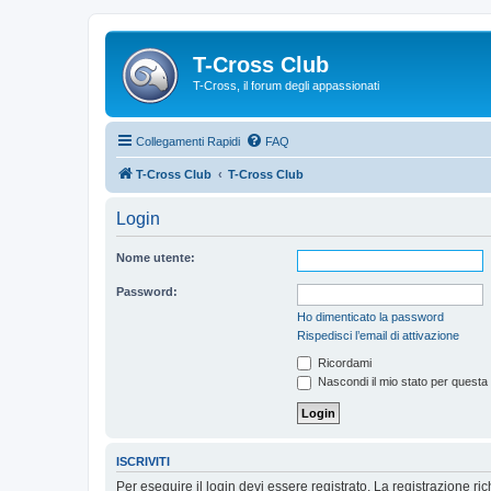
T-Cross Club
T-Cross, il forum degli appassionati
Collegamenti Rapidi
FAQ
T-Cross Club
T-Cross Club
Login
Nome utente:
Password:
Ho dimenticato la password
Rispedisci l’email di attivazione
Ricordami
Nascondi il mio stato per questa
ISCRIVITI
Per eseguire il login devi essere registrato. La registrazione r