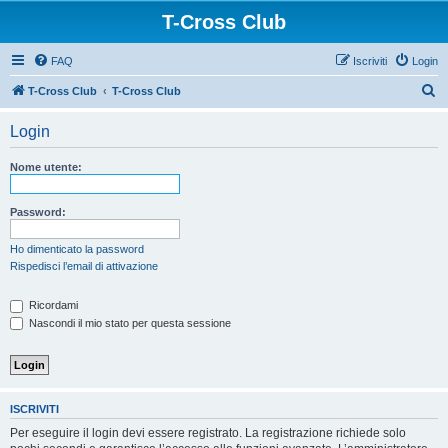
T-Cross Club
FAQ
Iscriviti
Login
C
T-Cross Club
T-Cross Club
e
Login
r
c
Nome utente:
a
Password:
Ho dimenticato la password
Rispedisci l’email di attivazione
Ricordami
Nascondi il mio stato per questa sessione
ISCRIVITI
Per eseguire il login devi essere registrato. La registrazione richiede solo