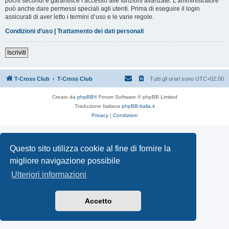
pochi secondi e garantisce l’accesso alle funzioni avanzate. L’amministratore
può anche dare permessi speciali agli utenti. Prima di eseguire il login
assicurati di aver letto i termini d’uso e le varie regole.
Condizioni d’uso
|
Trattamento dei dati personali
Iscriviti
T-Cross Club
T-Cross Club
Tutti gli orari sono
UTC+02:00
Creato da
phpBB
® Forum Software © phpBB Limited
Traduzione Italiana
phpBB-Italia.it
Privacy
|
Condizioni
Questo sito utilizza cookie al fine di fornire la
migliore navigazione possibile
Ulteriori informazioni
Accetto