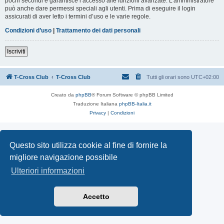
pochi secondi e garantisce l’accesso alle funzioni avanzate. L’amministratore
può anche dare permessi speciali agli utenti. Prima di eseguire il login
assicurati di aver letto i termini d’uso e le varie regole.
Condizioni d’uso
|
Trattamento dei dati personali
Iscriviti
T-Cross Club
T-Cross Club
Tutti gli orari sono
UTC+02:00
Creato da
phpBB
® Forum Software © phpBB Limited
Traduzione Italiana
phpBB-Italia.it
Privacy
|
Condizioni
Questo sito utilizza cookie al fine di fornire la
migliore navigazione possibile
Ulteriori informazioni
Accetto