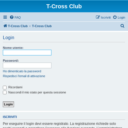
T-Cross Club
FAQ
Iscriviti
Login
C
T-Cross Club
T-Cross Club
e
Login
r
c
Nome utente:
a
Password:
Ho dimenticato la password
Rispedisci l’email di attivazione
Ricordami
Nascondi il mio stato per questa sessione
ISCRIVITI
Per eseguire il login devi essere registrato. La registrazione richiede solo