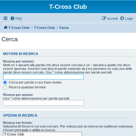
T-Cross Club
FAQ
Iscriviti
Login
T-Cross Club
T-Cross Club
Cerca
Cerca
MOTORE DI RICERCA
Ricerca per termini:
Metti un
+
davanti alla parola che deve essere cercata e un
-
davanti a quella che deve
essere ignorata. Inserisci una lista di parole separate da
|
tra parentesi se solo una delle
parole deve essere cercata. Usa * come abbreviazione per parole parziali.
Cerca per parola o usa frase esatta
Ricerca qualsiasi termine
Ricerca per autore:
Usa * come abbreviazione per parole parziali.
OPZIONI DI RICERCA
Ricerca nei forum:
Seleziona il/i forum in cui vuoi cercare. Per velocizzare la ricerca nei subforum seleziona
il forum principale e abilita la ricerca.