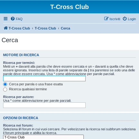
T-Cross Club
FAQ
Iscriviti
Login
T-Cross Club
T-Cross Club
Cerca
Cerca
MOTORE DI RICERCA
Ricerca per termini:
Metti un
+
davanti alla parola che deve essere cercata e un
-
davanti a quella che deve
essere ignorata. Inserisci una lista di parole separate da
|
tra parentesi se solo una delle
parole deve essere cercata. Usa * come abbreviazione per parole parziali.
Cerca per parola o usa frase esatta
Ricerca qualsiasi termine
Ricerca per autore:
Usa * come abbreviazione per parole parziali.
OPZIONI DI RICERCA
Ricerca nei forum:
Seleziona il/i forum in cui vuoi cercare. Per velocizzare la ricerca nei subforum seleziona
il forum principale e abilita la ricerca.