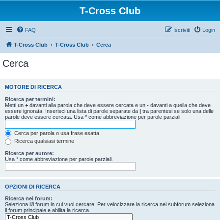
T-Cross Club
FAQ
Iscriviti
Login
T-Cross Club
T-Cross Club
Cerca
Cerca
MOTORE DI RICERCA
Ricerca per termini:
Metti un
+
davanti alla parola che deve essere cercata e un
-
davanti a quella che deve
essere ignorata. Inserisci una lista di parole separate da
|
tra parentesi se solo una delle
parole deve essere cercata. Usa * come abbreviazione per parole parziali.
Cerca per parola o usa frase esatta
Ricerca qualsiasi termine
Ricerca per autore:
Usa * come abbreviazione per parole parziali.
OPZIONI DI RICERCA
Ricerca nei forum:
Seleziona il/i forum in cui vuoi cercare. Per velocizzare la ricerca nei subforum seleziona
il forum principale e abilita la ricerca.