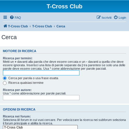
T-Cross Club
FAQ
Iscriviti
Login
T-Cross Club
T-Cross Club
Cerca
Cerca
MOTORE DI RICERCA
Ricerca per termini:
Metti un
+
davanti alla parola che deve essere cercata e un
-
davanti a quella che deve
essere ignorata. Inserisci una lista di parole separate da
|
tra parentesi se solo una delle
parole deve essere cercata. Usa * come abbreviazione per parole parziali.
Cerca per parola o usa frase esatta
Ricerca qualsiasi termine
Ricerca per autore:
Usa * come abbreviazione per parole parziali.
OPZIONI DI RICERCA
Ricerca nei forum:
Seleziona il/i forum in cui vuoi cercare. Per velocizzare la ricerca nei subforum seleziona
il forum principale e abilita la ricerca.