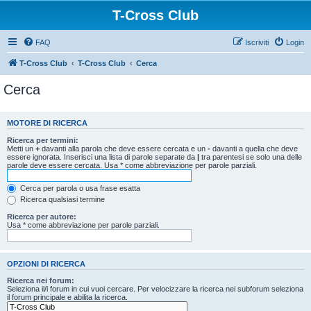
T-Cross Club
FAQ
Iscriviti
Login
T-Cross Club
T-Cross Club
Cerca
Cerca
MOTORE DI RICERCA
Ricerca per termini:
Metti un
+
davanti alla parola che deve essere cercata e un
-
davanti a quella che deve
essere ignorata. Inserisci una lista di parole separate da
|
tra parentesi se solo una delle
parole deve essere cercata. Usa * come abbreviazione per parole parziali.
Cerca per parola o usa frase esatta
Ricerca qualsiasi termine
Ricerca per autore:
Usa * come abbreviazione per parole parziali.
OPZIONI DI RICERCA
Ricerca nei forum:
Seleziona il/i forum in cui vuoi cercare. Per velocizzare la ricerca nei subforum seleziona
il forum principale e abilita la ricerca.