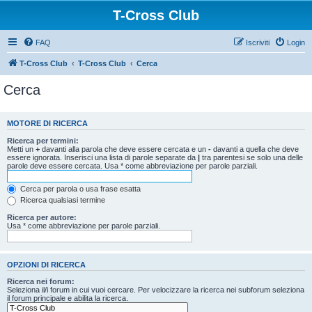
T-Cross Club
FAQ
Iscriviti
Login
T-Cross Club
T-Cross Club
Cerca
Cerca
MOTORE DI RICERCA
Ricerca per termini:
Metti un
+
davanti alla parola che deve essere cercata e un
-
davanti a quella che deve
essere ignorata. Inserisci una lista di parole separate da
|
tra parentesi se solo una delle
parole deve essere cercata. Usa * come abbreviazione per parole parziali.
Cerca per parola o usa frase esatta
Ricerca qualsiasi termine
Ricerca per autore:
Usa * come abbreviazione per parole parziali.
OPZIONI DI RICERCA
Ricerca nei forum:
Seleziona il/i forum in cui vuoi cercare. Per velocizzare la ricerca nei subforum seleziona
il forum principale e abilita la ricerca.