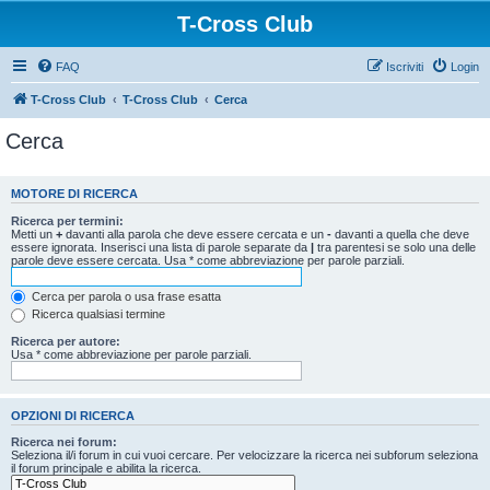
T-Cross Club
FAQ
Iscriviti
Login
T-Cross Club
T-Cross Club
Cerca
Cerca
MOTORE DI RICERCA
Ricerca per termini:
Metti un
+
davanti alla parola che deve essere cercata e un
-
davanti a quella che deve
essere ignorata. Inserisci una lista di parole separate da
|
tra parentesi se solo una delle
parole deve essere cercata. Usa * come abbreviazione per parole parziali.
Cerca per parola o usa frase esatta
Ricerca qualsiasi termine
Ricerca per autore:
Usa * come abbreviazione per parole parziali.
OPZIONI DI RICERCA
Ricerca nei forum:
Seleziona il/i forum in cui vuoi cercare. Per velocizzare la ricerca nei subforum seleziona
il forum principale e abilita la ricerca.