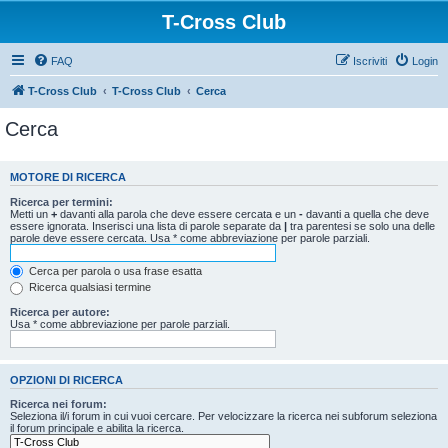
T-Cross Club
FAQ
Iscriviti
Login
T-Cross Club
T-Cross Club
Cerca
Cerca
MOTORE DI RICERCA
Ricerca per termini:
Metti un
+
davanti alla parola che deve essere cercata e un
-
davanti a quella che deve
essere ignorata. Inserisci una lista di parole separate da
|
tra parentesi se solo una delle
parole deve essere cercata. Usa * come abbreviazione per parole parziali.
Cerca per parola o usa frase esatta
Ricerca qualsiasi termine
Ricerca per autore:
Usa * come abbreviazione per parole parziali.
OPZIONI DI RICERCA
Ricerca nei forum:
Seleziona il/i forum in cui vuoi cercare. Per velocizzare la ricerca nei subforum seleziona
il forum principale e abilita la ricerca.