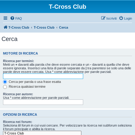
T-Cross Club
FAQ
Iscriviti
Login
T-Cross Club
T-Cross Club
Cerca
Cerca
MOTORE DI RICERCA
Ricerca per termini:
Metti un
+
davanti alla parola che deve essere cercata e un
-
davanti a quella che deve
essere ignorata. Inserisci una lista di parole separate da
|
tra parentesi se solo una delle
parole deve essere cercata. Usa * come abbreviazione per parole parziali.
Cerca per parola o usa frase esatta
Ricerca qualsiasi termine
Ricerca per autore:
Usa * come abbreviazione per parole parziali.
OPZIONI DI RICERCA
Ricerca nei forum:
Seleziona il/i forum in cui vuoi cercare. Per velocizzare la ricerca nei subforum seleziona
il forum principale e abilita la ricerca.