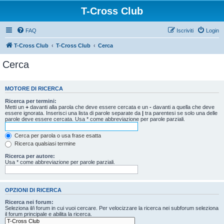
T-Cross Club
FAQ
Iscriviti
Login
T-Cross Club
T-Cross Club
Cerca
Cerca
MOTORE DI RICERCA
Ricerca per termini:
Metti un
+
davanti alla parola che deve essere cercata e un
-
davanti a quella che deve
essere ignorata. Inserisci una lista di parole separate da
|
tra parentesi se solo una delle
parole deve essere cercata. Usa * come abbreviazione per parole parziali.
Cerca per parola o usa frase esatta
Ricerca qualsiasi termine
Ricerca per autore:
Usa * come abbreviazione per parole parziali.
OPZIONI DI RICERCA
Ricerca nei forum:
Seleziona il/i forum in cui vuoi cercare. Per velocizzare la ricerca nei subforum seleziona
il forum principale e abilita la ricerca.